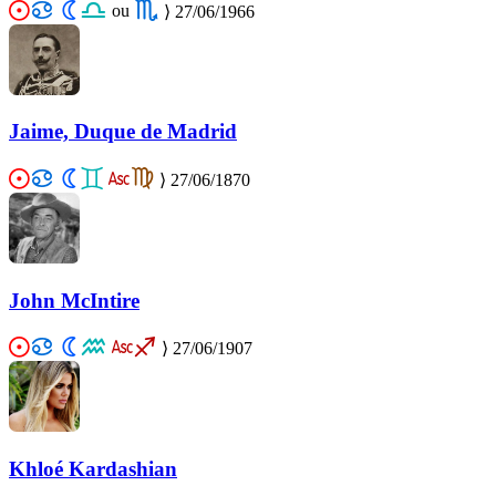
ou
⟩
27/06/1966
Jaime, Duque de Madrid
⟩
27/06/1870
John McIntire
⟩
27/06/1907
Khloé Kardashian