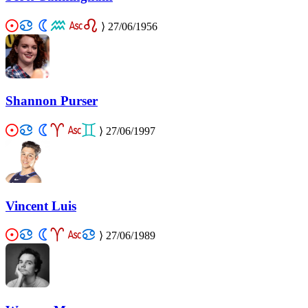
⟩
27/06/1956
Shannon Purser
⟩
27/06/1997
Vincent Luis
⟩
27/06/1989