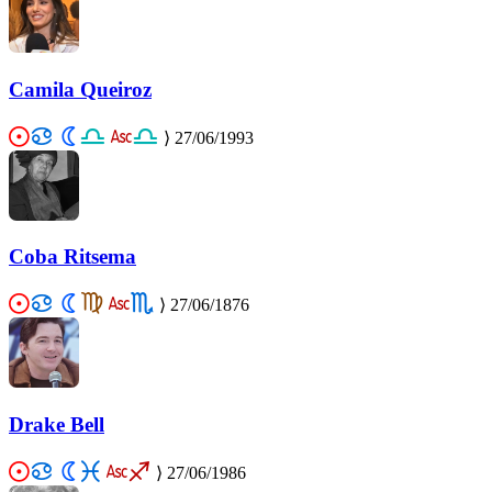
Camila Queiroz
⟩
27/06/1993
Coba Ritsema
⟩
27/06/1876
Drake Bell
⟩
27/06/1986