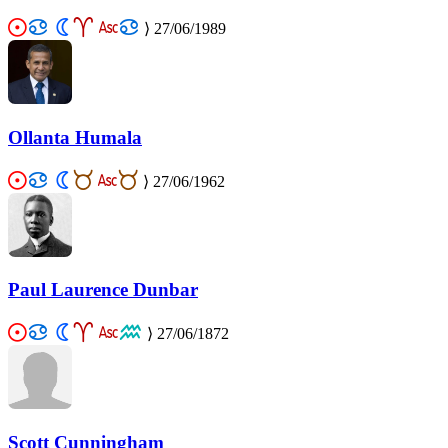
⟩
27/06/1989
Ollanta Humala
⟩
27/06/1962
Paul Laurence Dunbar
⟩
27/06/1872
Scott Cunningham