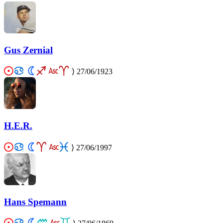
Gus Zernial
⟩
27/06/1923
H.E.R.
⟩
27/06/1997
Hans Spemann