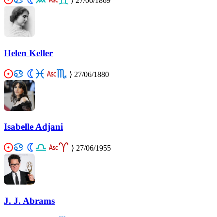
⟩
27/06/1869
Helen Keller
⟩
27/06/1880
Isabelle Adjani
⟩
27/06/1955
J. J. Abrams