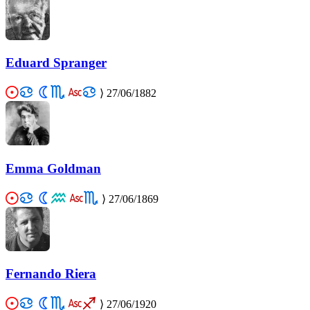
Eduard Spranger
⟩
27/06/1882
Emma Goldman
⟩
27/06/1869
Fernando Riera
⟩
27/06/1920