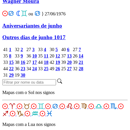
Wagner Moura
ou
⟩
27/06/1976
Aniversariantes de junho
Outros dias de junho
1017
41
1
32
2
27
3
33
4
30
5
40
6
27
7
35
8
33
9
36
10
35
11
20
12
37
13
26
14
33
15
38
16
27
17
44
18
42
19
39
20
39
21
44
22
36
23
34
24
33
25
49
26
25
27
32
28
31
29
19
30
Mapas com o Sol nos signos
Mapas com a Lua nos signos