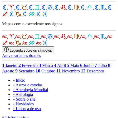
Mapas com o ascendente nos signos
Legenda sobre os símbolos
Aniversariantes do mês
1
2
3
4
5
6
7
8
Janeiro
Fevereiro
Março
Abril
Maio
Junho
Julho
9
10
11
12
Agosto
Setembro
Outubro
Novembro
Dezembro
» Início
» Astros e estrelas
» Astrologia Mundial
» Astrologia
» Sobre o site
» Novidades
» Licença de uso
» Lições basicas