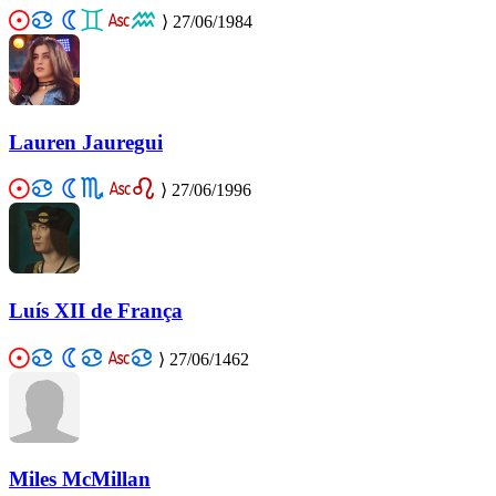
⟩
27/06/1984
Lauren Jauregui
⟩
27/06/1996
Luís XII de França
⟩
27/06/1462
Miles McMillan