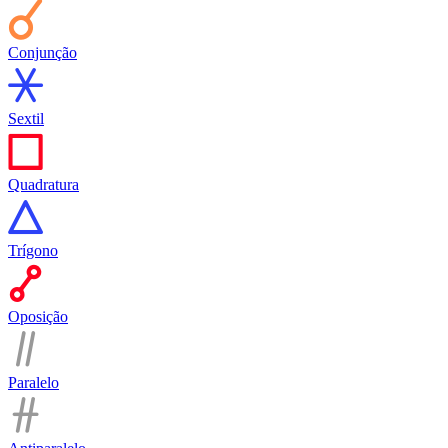
Conjunção
Sextil
Quadratura
Trígono
Oposição
Paralelo