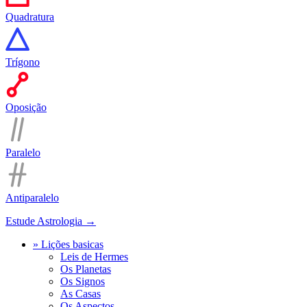
Quadratura
Trígono
Oposição
Paralelo
Antiparalelo
Estude Astrologia →
» Lições basicas
Leis de Hermes
Os Planetas
Os Signos
As Casas
Os Aspectos