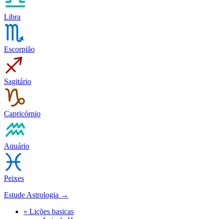
Libra
Escorpião
Sagitário
Capricórnio
Aquário
Peixes
Estude Astrologia →
» Lições basicas