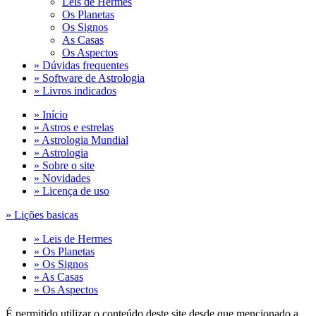
Leis de Hermes
Os Planetas
Os Signos
As Casas
Os Aspectos
» Dúvidas frequentes
» Software de Astrologia
» Livros indicados
» Início
» Astros e estrelas
» Astrologia Mundial
» Astrologia
» Sobre o site
» Novidades
» Licença de uso
» Lições basicas
» Leis de Hermes
» Os Planetas
» Os Signos
» As Casas
» Os Aspectos
É permitido utilizar o conteúdo deste site desde que mencionado a