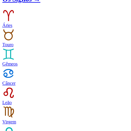
Áries
Touro
Gêmeos
Câncer
Leão
Virgem