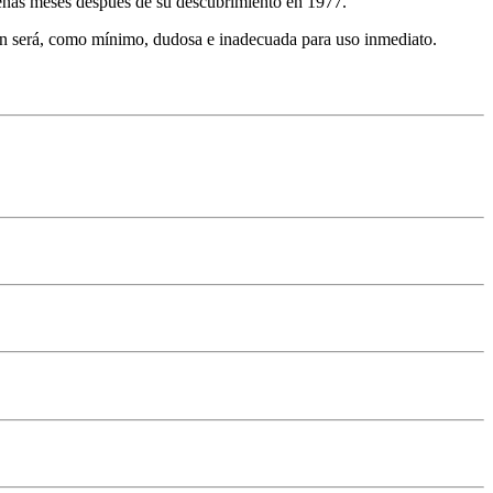
penas meses después de su descubrimiento en 1977.
ión será, como mínimo, dudosa e inadecuada para uso inmediato.