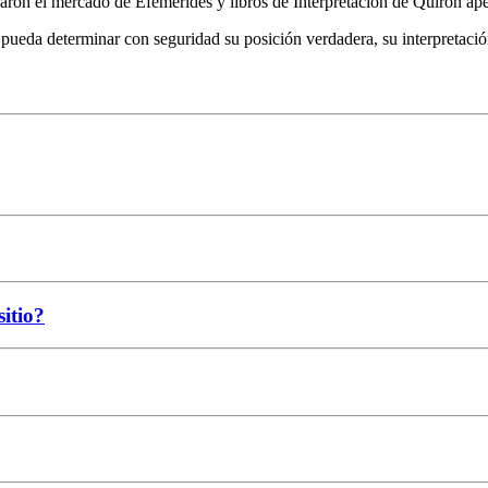
daron el mercado de Efemérides y libros de Interpretación de Quirón a
e pueda determinar con seguridad su posición verdadera, su interpretac
sitio?