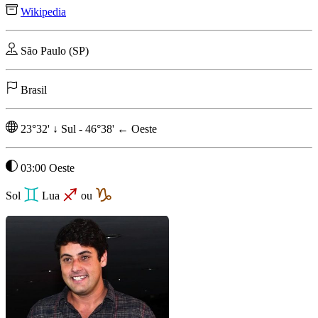
Wikipedia
São Paulo (SP)
Brasil
23°32'
↓
Sul
-
46°38'
←
Oeste
03:00 Oeste
Sol
Lua
ou