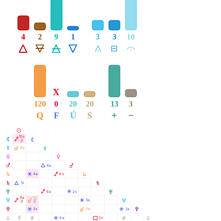
4
2
9
1
3
3
10
Á
Ë
Ô
Ê
Å
É
Ă
X
120
0
20
20
13
3
+
−
Q
F
Ú
S
M
10s
N
Ä
N
Ó
À
O
9s
O
P
P
Q
Á
4a
Q
R
R
Â
Ä
4a
8s
S
Á
1s
S
T
Ä
Â
6a
2s
T
9a
1s
À
U
Ä
Â
5a
U
Ó
Ò
À
V
Â
Â
3s
7a
2a
V
Y
Ò
Ó
Â
Ã
Ó
4a
2s
Y