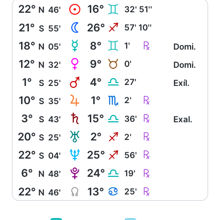
22°
16°
M
C
32' 51''
N
46'
21°
26°
N
I
57' 10''
S
55'
18°
8°
O
Ç
C
1'
N
05'
Domi.
12°
9°
P
B
0'
N
32'
Domi.
1°
4°
Q
G
27'
S
25'
Exíl.
10°
1°
R
Ç
H
2'
S
35'
3°
15°
S
Ç
G
36'
S
43'
Exal.
20°
2°
T
Ç
I
2'
S
25'
22°
25°
U
Ç
I
56'
S
04'
6°
24°
V
Ç
G
19'
N
48'
22°
13°
Y
Ç
D
25'
N
46'