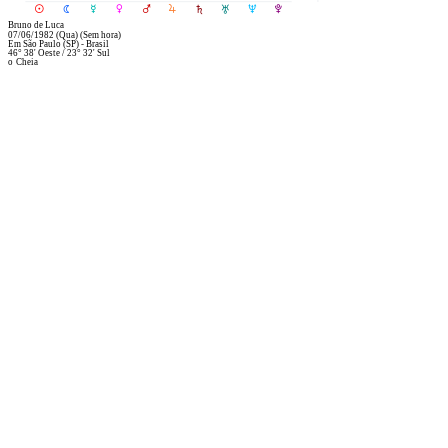
R
M
N
O
P
Q
S
T
U
V
Bruno de Luca
07/06/1982
(Qua)
(Sem hora)
Em
São Paulo (SP) - Brasil
46° 38' Oeste
/
23° 32' Sul
o
Cheia