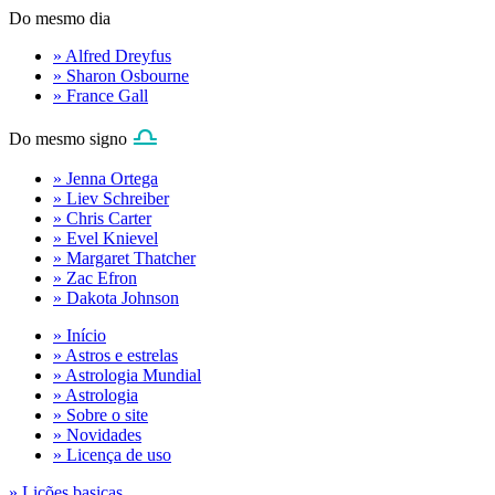
Do mesmo dia
» Alfred Dreyfus
» Sharon Osbourne
» France Gall
Do mesmo signo
» Jenna Ortega
» Liev Schreiber
» Chris Carter
» Evel Knievel
» Margaret Thatcher
» Zac Efron
» Dakota Johnson
» Início
» Astros e estrelas
» Astrologia Mundial
» Astrologia
» Sobre o site
» Novidades
» Licença de uso
» Lições basicas