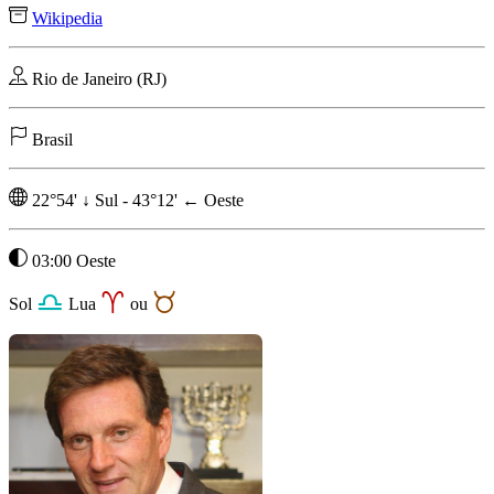
Wikipedia
Rio de Janeiro (RJ)
Brasil
22°54'
↓
Sul
-
43°12'
←
Oeste
03:00 Oeste
Sol
Lua
ou