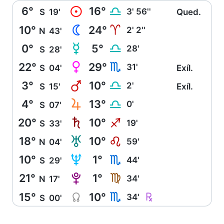
6°
16°
M
G
3' 56''
S
19'
Qued.
10°
24°
N
A
2' 2''
N
43'
0°
5°
O
G
28'
S
28'
22°
29°
P
H
31'
S
04'
Exíl.
3°
10°
Q
G
2'
S
15'
Exíl.
4°
13°
R
G
0'
S
07'
20°
10°
S
I
19'
S
33'
18°
10°
T
E
59'
N
04'
10°
1°
U
H
44'
S
29'
21°
1°
V
F
34'
N
17'
15°
10°
Y
Ç
H
34'
S
00'