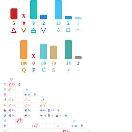
X
5
0
9
2
13
2
1
Á
Ë
Ô
Ê
Å
É
Ă
X
100
0
80
70
14
2
+
−
Q
F
Ú
S
M
N
Ä
8s
N
À
O
11a
O
P
Â
6s
P
À
À
Q
6s
5a
Q
3a
R
À
À
À
R
3s
8a
Ò
S
Â
Â
Â
Â
6s
5a
0a
3s
S
T
Â
Â
Â
Â
Á
5s
6a
1a
2s
1a
T
8a
U
Ä
U
Ó
2a
V
Ã
Ó
Â
0s
V
Ó
Y
Ã
0s
Y