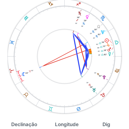
J
I
S
K
P
H
10°
I
29°
18'
H
Y
30'
10°
U
H
34'
01°
H
43'
M
G
L
16°
G
R
03'
13°
G
00'
Q
10°
G
01'
O
05°
G
28'
F
A
01'
A
24h 12h 0h
34'
N
24°
F
01°
V
59'
E
10°
T
E
B
C
D
Declinação
Longitude
Dig