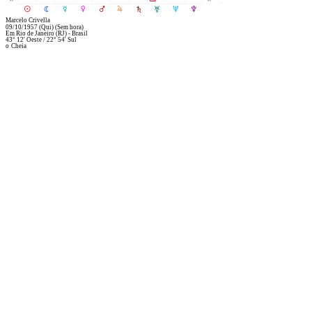
R
M
N
O
P
Q
S
T
U
V
Marcelo Crivella
09/10/1957
(Qui)
(Sem hora)
Em
Rio de Janeiro (RJ) - Brasil
43° 12' Oeste
/
22° 54' Sul
o
Cheia