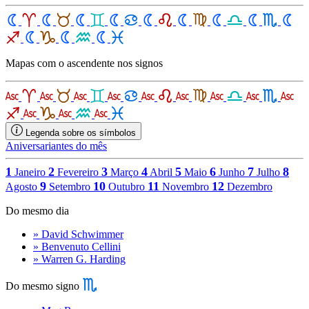
Mapas com o ascendente nos signos
Legenda sobre os símbolos
Aniversariantes do mês
1
2
3
4
5
6
7
8
Janeiro
Fevereiro
Março
Abril
Maio
Junho
Julho
9
10
11
12
Agosto
Setembro
Outubro
Novembro
Dezembro
Do mesmo dia
» David Schwimmer
» Benvenuto Cellini
» Warren G. Harding
Do mesmo signo