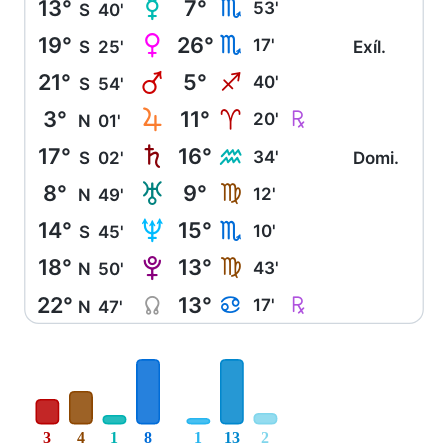
13°
7°
O
H
53'
S
40'
19°
26°
P
H
17'
S
25'
Exíl.
21°
5°
Q
I
40'
S
54'
3°
11°
R
Ç
A
20'
N
01'
17°
16°
S
K
34'
S
02'
Domi.
8°
9°
T
F
12'
N
49'
14°
15°
U
H
10'
S
45'
18°
13°
V
F
43'
N
50'
22°
13°
Y
Ç
D
17'
N
47'
3
4
1
8
1
13
2