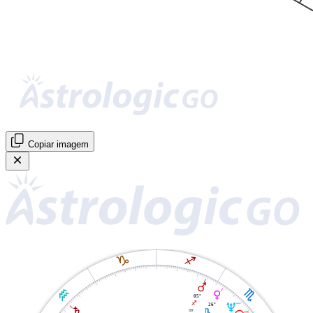
Copiar imagem
J
I
Q
K
H
P
05°
I
U
26°
S
39'
H