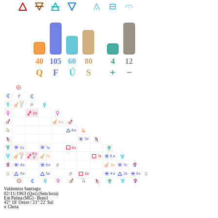
Á
Ë
Ô
Ê
Å
É
Ă
40
105
60
80
4
12
+
−
Q
F
Ú
S
M
N
Ó
N
2a
À
O
Ó
O
Ò
P
Ä
3a
P
À
Q
9a
Q
R
R
Á
6a
S
Â
5s
S
T
Â
Â
Ã
0s
1a
4a
T
6a
9s
À
À
U
Ä
Ã
Â
7a
1a
6a
U
Ò
Ó
À
V
Â
Â
Ó
Â
4a
6a
5a
1s
V
Y
Á
Á
Ó
Ã
Â
Á
Â
4a
5a
2a
4a
2s
0s
Y
R
M
N
O
P
Q
S
T
U
V
Valdemiro Santiago
02/11/1963
(Qui)
(Sem hora)
Em
Palma (MG) - Brasil
42° 18' Oeste
/
21° 22' Sul
o
Cheia