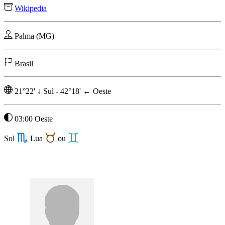
Wikipedia
Palma (MG)
Brasil
21°22'
↓
Sul
-
42°18'
←
Oeste
03:00 Oeste
Sol
Lua
ou