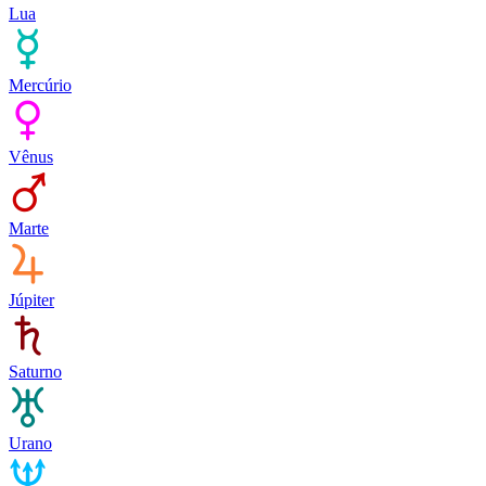
Lua
Mercúrio
Vênus
Marte
Júpiter
Saturno
Urano