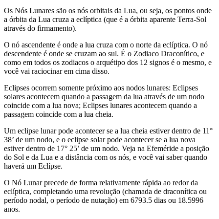
Os Nós Lunares são os nós orbitais da Lua, ou seja, os pontos onde
a órbita da Lua cruza a eclíptica (que é a órbita aparente Terra-Sol
através do firmamento).
O nó ascendente é onde a lua cruza com o norte da eclíptica. O nó
descendente é onde se cruzam ao sul. É o Zodiaco Draconítico, e
como em todos os zodiacos o arquétipo dos 12 signos é o mesmo, e
você vai raciocinar em cima disso.
Eclipses ocorrem somente próximo aos nodos lunares: Eclipses
solares acontecem quando a passagem da lua através de um nodo
coincide com a lua nova; Eclipses lunares acontecem quando a
passagem coincide com a lua cheia.
Um eclipse lunar pode acontecer se a lua cheia estiver dentro de 11°
38’ de um nodo, e o eclipse solar pode acontecer se a lua nova
estiver dentro de 17° 25’ de um nodo. Veja na Efeméride a posição
do Sol e da Lua e a distância com os nós, e você vai saber quando
haverá um Eclípse.
O Nó Lunar precede de forma relativamente rápida ao redor da
eclíptica, completando uma revolução (chamada de draconítica ou
período nodal, o período de nutação) em 6793.5 dias ou 18.5996
anos.