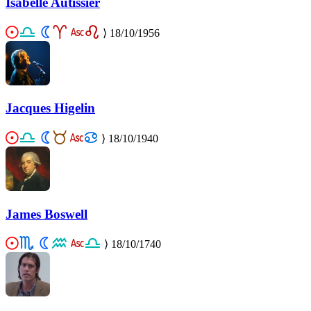
Isabelle Autissier
⟩
18/10/1956
Jacques Higelin
⟩
18/10/1940
James Boswell
⟩
18/10/1740