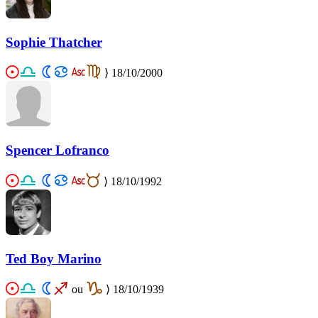
Sophie Thatcher
⟩
18/10/2000
Spencer Lofranco
⟩
18/10/1992
Ted Boy Marino
ou
⟩
18/10/1939