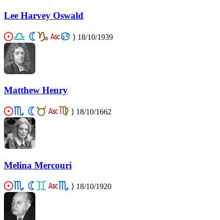
Lee Harvey Oswald
⟩
18/10/1939
Matthew Henry
⟩
18/10/1662
Melina Mercouri
⟩
18/10/1920