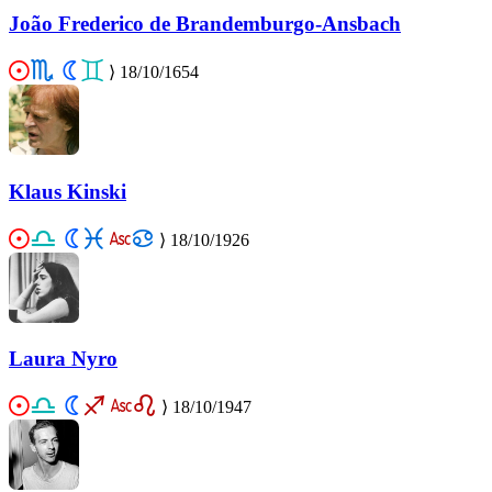
João Frederico de Brandemburgo-Ansbach
⟩
18/10/1654
Klaus Kinski
⟩
18/10/1926
Laura Nyro
⟩
18/10/1947