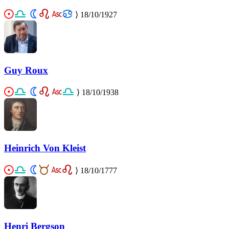
⟩
18/10/1927
Guy Roux
⟩
18/10/1938
Heinrich Von Kleist
⟩
18/10/1777
Henri Bergson