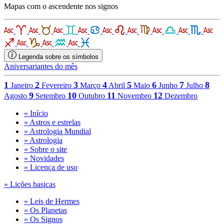
Mapas com o ascendente nos signos
Legenda sobre os símbolos
Aniversariantes do mês
1
2
3
4
5
6
7
8
Janeiro
Fevereiro
Março
Abril
Maio
Junho
Julho
9
10
11
12
Agosto
Setembro
Outubro
Novembro
Dezembro
» Início
» Astros e estrelas
» Astrologia Mundial
» Astrologia
» Sobre o site
» Novidades
» Licença de uso
» Lições basicas
» Leis de Hermes
» Os Planetas
» Os Signos