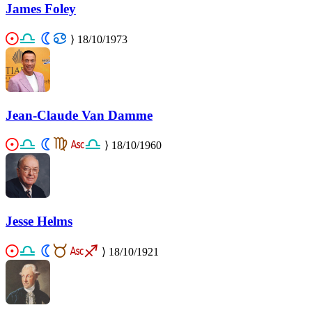
James Foley
⟩
18/10/1973
Jean-Claude Van Damme
⟩
18/10/1960
Jesse Helms
⟩
18/10/1921