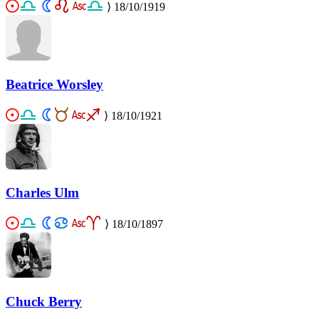
⟩
18/10/1919
Beatrice Worsley
⟩
18/10/1921
Charles Ulm
⟩
18/10/1897
Chuck Berry