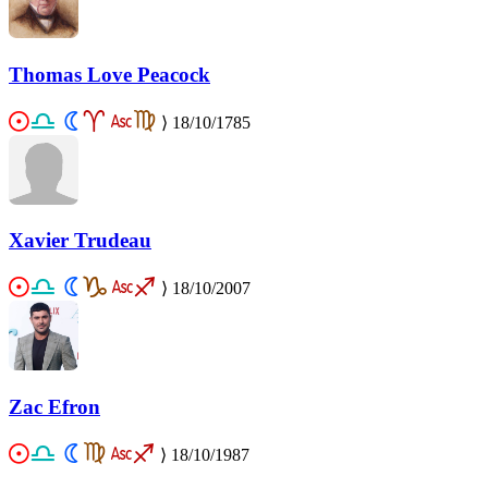
Thomas Love Peacock
⟩
18/10/1785
Xavier Trudeau
⟩
18/10/2007
Zac Efron
⟩
18/10/1987