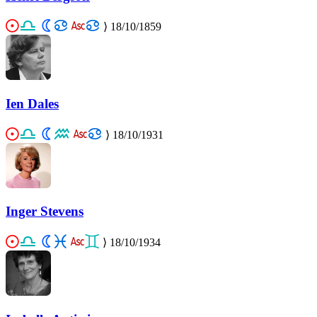
⟩
18/10/1859
Ien Dales
⟩
18/10/1931
Inger Stevens
⟩
18/10/1934