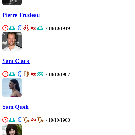
Pierre Trudeau
⟩
18/10/1919
Sam Clark
⟩
18/10/1987
Sam Quek
⟩
18/10/1988