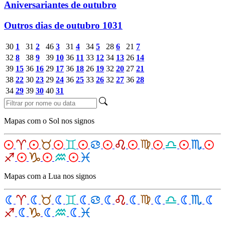
Aniversariantes de outubro
Outros dias de outubro
1031
30
1
31
2
46
3
31
4
34
5
28
6
21
7
32
8
38
9
39
10
36
11
33
12
34
13
26
14
39
15
36
16
29
17
36
18
26
19
32
20
27
21
38
22
30
23
29
24
36
25
33
26
32
27
36
28
34
29
39
30
40
31
Mapas com o Sol nos signos
Mapas com a Lua nos signos