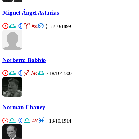
Miguel Ángel Asturias
⟩
18/10/1899
Norberto Bobbio
⟩
18/10/1909
Norman Chaney
⟩
18/10/1914