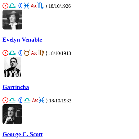
⟩
18/10/1926
Evelyn Venable
⟩
18/10/1913
Garrincha
⟩
18/10/1933
George C. Scott