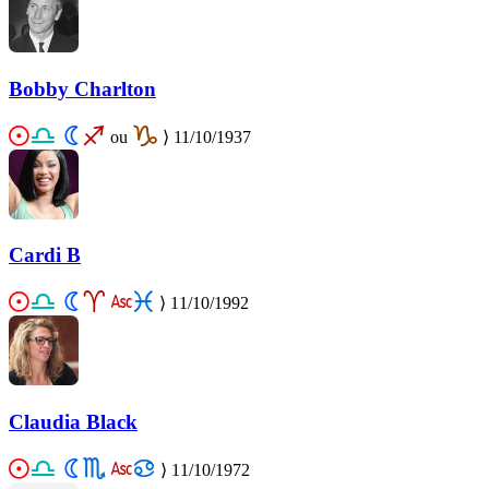
Bobby Charlton
ou
⟩
11/10/1937
Cardi B
⟩
11/10/1992
Claudia Black
⟩
11/10/1972