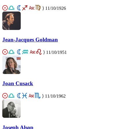
⟩
11/10/1926
Jean-Jacques Goldman
⟩
11/10/1951
Joan Cusack
⟩
11/10/1962
Joseph Alsop