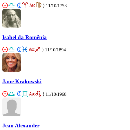
⟩
11/10/1753
Isabel da Romênia
⟩
11/10/1894
Jane Krakowski
⟩
11/10/1968
Jean Alexander