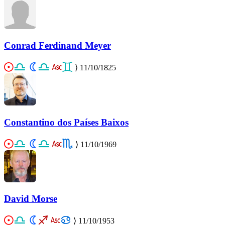
Conrad Ferdinand Meyer
⟩
11/10/1825
Constantino dos Países Baixos
⟩
11/10/1969
David Morse
⟩
11/10/1953