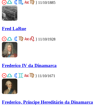
⟩
11/10/1885
Fred LaRue
⟩
11/10/1928
Frederico IV da Dinamarca
⟩
11/10/1671
Frederico, Príncipe Hereditário da Dinamarca