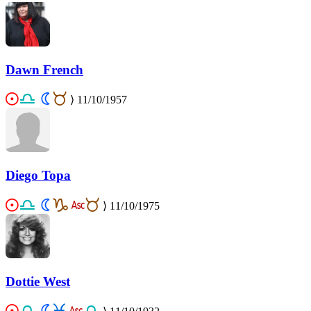
Dawn French
⟩
11/10/1957
Diego Topa
⟩
11/10/1975
Dottie West