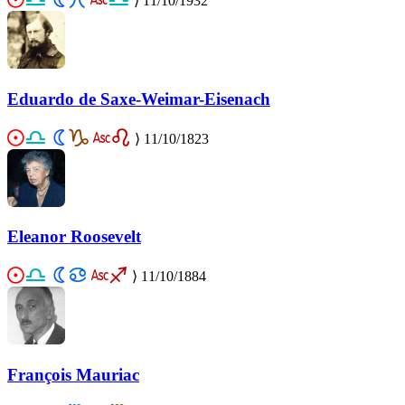
⟩
11/10/1932
Eduardo de Saxe-Weimar-Eisenach
⟩
11/10/1823
Eleanor Roosevelt
⟩
11/10/1884
François Mauriac