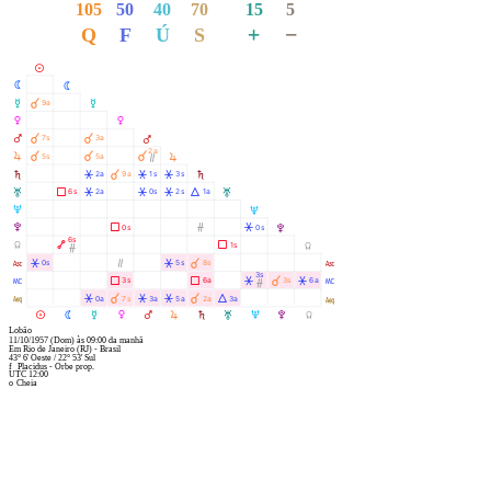
105
50
40
70
15
5
+
−
Q
F
Ú
S
M
N
N
O
À
9a
O
P
P
Q
À
À
7s
3a
Q
2a
R
À
À
À
5s
5a
R
Ò
S
Â
À
Â
Â
2a
9a
1s
3s
S
T
Ã
Â
Â
Â
Á
6s
2a
0s
2s
1a
T
U
U
V
Ã
Ó
Â
0s
0s
V
6s
Y
Ä
Ã
1s
Y
Ó
W
Â
Ò
Â
À
0s
5s
8s
W
3s
X
Ã
Ã
Â
À
Â
3s
6a
3s
6a
X
Ó
l
Â
À
Â
Â
À
Á
0a
7s
3a
5a
2a
3a
l
M
N
O
P
Q
R
S
T
U
V
Y
Lobão
11/10/1957
(Dom)
às
09:00
da manhã
Em
Rio de Janeiro (RJ) - Brasil
43° 6' Oeste
/
22° 53' Sul
f
Placidus - Orbe prop.
UTC 12:00
o
Cheia