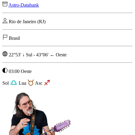
Astro-Databank
Rio de Janeiro (RJ)
Brasil
22°53'
↓
Sul
-
43°06'
←
Oeste
03:00 Oeste
Sol
Lua
Asc