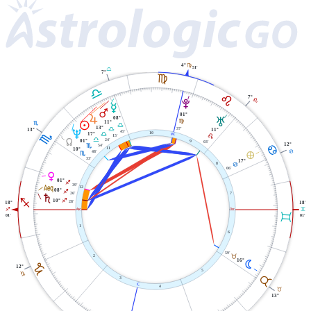
4°
F
51'
G
7°
F
G
E
7°
E
V
O
Q
01°
R
08°
T
F
11°
M
H
G
13°
37'
G
13°
11°
U
45'
10
H
G
17°
X
15'
E
Y
G
24'
01°
9
03'
12°
54'
D
H
11
10°
48'
D
È
H
33'
17°
8
D
06'
P
01°
I
l
39'
12
08°
I
26'
7
S
I
10°
I
28'
18°
18°
C
W
i
I
C
01'
01'
1
6
59'
2
B
16°
N
J
12°
5
J
B
3
j
4
B
13°