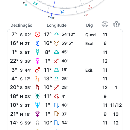
K
7°
A
K
L
A
7°
4°
L
51'
f
g
Declinação
Longitude
Dig
M
7°
17°
G
54' 10''
11
S
02'
Qued.
N
16°
16°
B
59' 5''
6
N
21'
Exal.
O
1°
8°
G
45'
11
S
51'
P
22°
1°
I
40'
12
S
38'
Q
3°
11°
G
16'
11
S
44'
Exíl.
R
4°
13°
G
25'
11
S
17'
S
20°
10°
I
28'
12
1
S
35'
T
18°
11°
E
4'
9
N
03'
U
10°
1°
H
48'
11
11/12
S
31'
V
21°
1°
F
37'
9
10
N
16'
Y
14°
10°
H
34'
11
12
S
59'