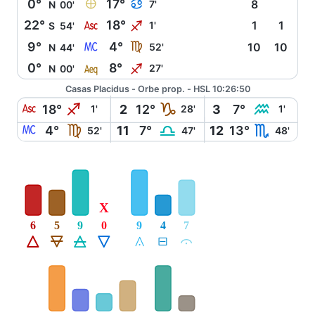
È
0°
17°
D
7'
8
N
00'
W
22°
18°
I
1'
1
1
S
54'
X
9°
4°
F
52'
10
10
N
44'
l
0°
8°
I
27'
N
00'
Casas Placidus - Orbe prop. - HSL 10:26:50
W
I
J
K
18°
2
12°
3
7°
1'
28'
1'
X
F
G
H
4°
11
7°
12
13°
52'
47'
48'
X
6
5
9
0
9
4
7
Á
Ë
Ô
Ê
Å
É
Ă