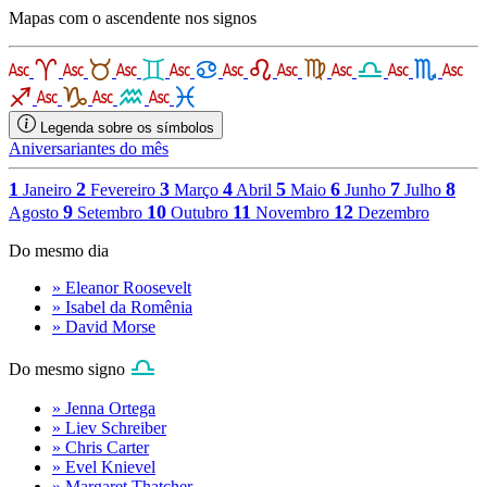
Mapas com o ascendente nos signos
Legenda sobre os símbolos
Aniversariantes do mês
1
2
3
4
5
6
7
8
Janeiro
Fevereiro
Março
Abril
Maio
Junho
Julho
9
10
11
12
Agosto
Setembro
Outubro
Novembro
Dezembro
Do mesmo dia
» Eleanor Roosevelt
» Isabel da Romênia
» David Morse
Do mesmo signo
» Jenna Ortega
» Liev Schreiber
» Chris Carter
» Evel Knievel
» Margaret Thatcher