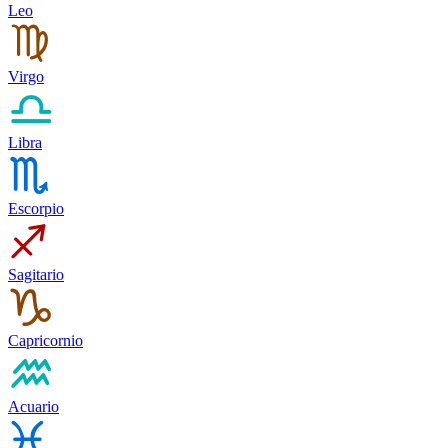
Leo
Virgo
Libra
Escorpio
Sagitario
Capricornio
Acuario