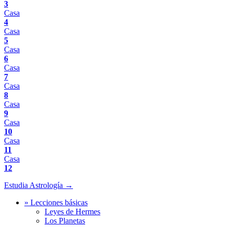
3
Casa
4
Casa
5
Casa
6
Casa
7
Casa
8
Casa
9
Casa
10
Casa
11
Casa
12
Estudia Astrología →
» Lecciones básicas
Leyes de Hermes
Los Planetas