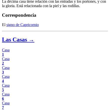
La décima casa tiene relación con las entradas y los portones, y con
la gloria. Está relacionada con la piel y las rodillas.
Correspondencia
El
signo de Capricornio
Las Casas →
Casa
1
Casa
2
Casa
3
Casa
4
Casa
5
Casa
6
Casa
7