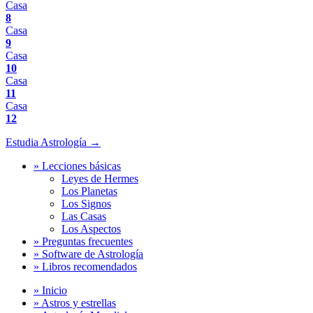
Casa
8
Casa
9
Casa
10
Casa
11
Casa
12
Estudia Astrología →
» Lecciones básicas
Leyes de Hermes
Los Planetas
Los Signos
Las Casas
Los Aspectos
» Preguntas frecuentes
» Software de Astrología
» Libros recomendados
» Inicio
» Astros y estrellas