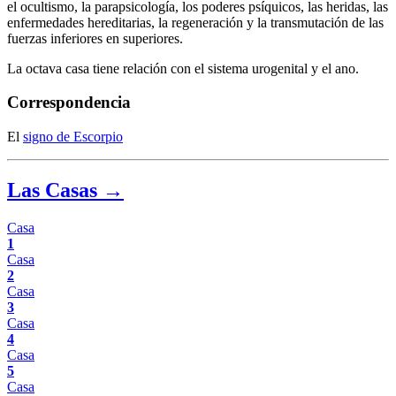
el ocultismo, la parapsicología, los poderes psíquicos, las heridas, las
enfermedades hereditarias, la regeneración y la transmutación de las
fuerzas inferiores en superiores.
La octava casa tiene relación con el sistema urogenital y el ano.
Correspondencia
El
signo de Escorpio
Las Casas →
Casa
1
Casa
2
Casa
3
Casa
4
Casa
5
Casa