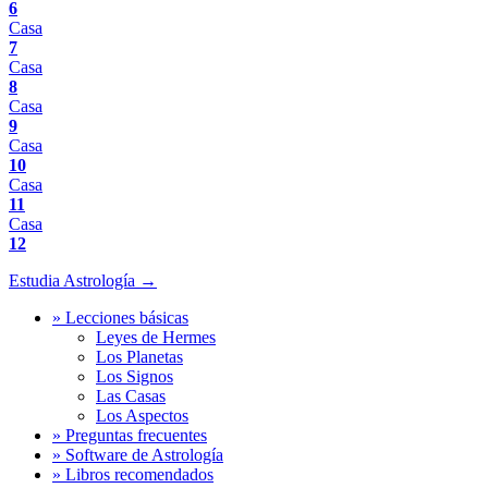
6
Casa
7
Casa
8
Casa
9
Casa
10
Casa
11
Casa
12
Estudia Astrología →
» Lecciones básicas
Leyes de Hermes
Los Planetas
Los Signos
Las Casas
Los Aspectos
» Preguntas frecuentes
» Software de Astrología
» Libros recomendados