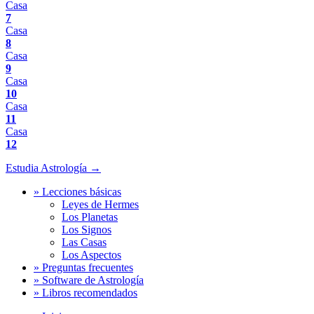
Casa
7
Casa
8
Casa
9
Casa
10
Casa
11
Casa
12
Estudia Astrología →
» Lecciones básicas
Leyes de Hermes
Los Planetas
Los Signos
Las Casas
Los Aspectos
» Preguntas frecuentes
» Software de Astrología
» Libros recomendados