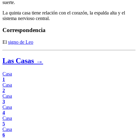
suerte.
La quinta casa tiene relación con el corazón, la espalda alta y el
sistema nervioso central.
Correspondencia
El
signo de Leo
Las Casas →
Casa
1
Casa
2
Casa
3
Casa
4
Casa
5
Casa
6