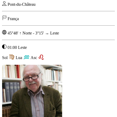
Pont-du-Château
França
45°48'
↑
Norte
-
3°15'
→
Leste
01:00 Leste
Sol
Lua
Asc