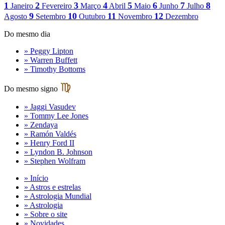
1
2
3
4
5
6
7
8
Janeiro
Fevereiro
Março
Abril
Maio
Junho
Julho
9
10
11
12
Agosto
Setembro
Outubro
Novembro
Dezembro
Do mesmo dia
» Peggy Lipton
» Warren Buffett
» Timothy Bottoms
Do mesmo signo
» Jaggi Vasudev
» Tommy Lee Jones
» Zendaya
» Ramón Valdés
» Henry Ford II
» Lyndon B. Johnson
» Stephen Wolfram
» Início
» Astros e estrelas
» Astrologia Mundial
» Astrologia
» Sobre o site
» Novidades