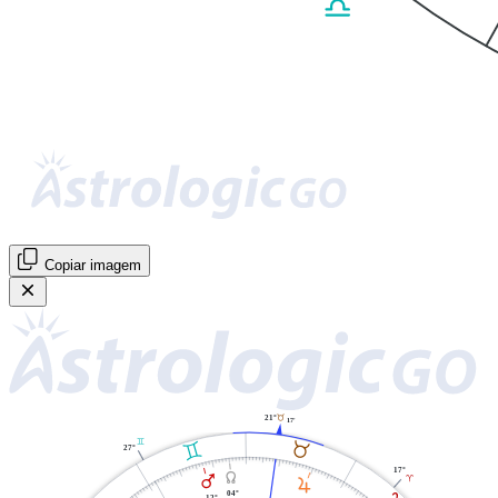
Copiar imagem
21°
B
17'
C
B
C
27°
17°
Y
Q
A
R
04°
12°