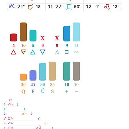
X
B
C
E
21°
11
27°
12
1°
18'
53'
13'
X
X
4
10
6
0
0
9
11
Á
Ë
Ô
Ê
Å
É
Ă
30
45
80
85
10
10
+
−
Q
F
Ú
S
M
N
Ä
12a
N
O
O
P
À
4a
P
Q
Ã
6a
Q
R
Á
4a
R
0s
S
Ã
Ä
6a
S
Ó