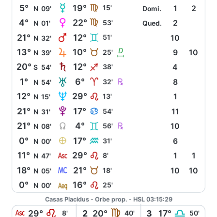
O
5°
19°
F
15'
1
2
N
09'
Domi.
P
4°
22°
F
53'
2
N
01'
Qued.
Q
21°
12°
C
51'
10
N
32'
R
b
13°
10°
B
25'
9
10
N
39'
S
20°
12°
I
38'
4
S
54'
T
Ç
1°
6°
A
32'
8
N
54'
U
12°
29°
E
13'
1
N
15'
V
21°
17°
D
54'
11
N
31'
Y
Ç
21°
4°
C
56'
10
N
08'
È
0°
17°
K
31'
6
N
00'
W
11°
29°
E
8'
1
1
N
47'
X
18°
21°
B
18'
10
10
N
05'
l
0°
16°
E
25'
N
00'
Casas Placidus - Orbe prop. - HSL 03:15:29
W
E
F
G
29°
2
20°
3
17°
8'
40'
50'