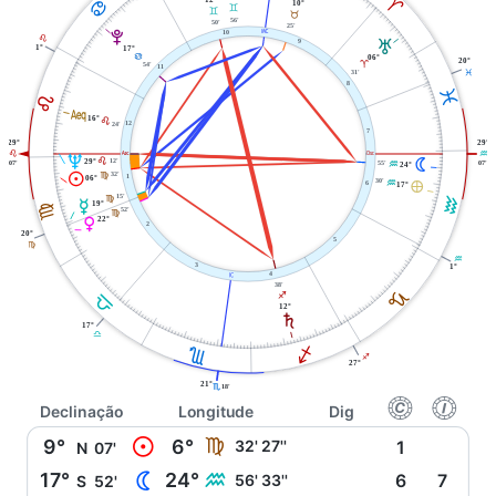
A
D
10°
C
C
B
56'
50'
25'
X
V
10
E
T
9
1°
17°
D
06°
20°
A
54'
11
31'
L
8
L
E
l
16°
E
24'
12
7
29°
29°
W
i
E
K
U
N
12'
E
29°
55'
K
07'
07'
24°
M
32'
F
1
06°
30'
È
K
6
17°
15'
K
F
O
F
19°
52'
F
P
22°
2
20°
5
F
K
3
1°
j
4
38'
J
G
I
12°
S
17°
G
I
H
I
27°
21°
H
18'
f
g
Declinação
Longitude
Dig
M
9°
6°
F
32' 27''
1
N
07'
N
17°
24°
K
56' 33''
6
7
S
52'