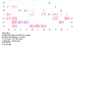
T
T
U
À
Ä
7s
4a
U
V
Â
Â
Ò
Ó
1s
5s
V
8s
8s
Y
Ã
À
Ä
Â
Ã
Ò
2s
2s
6a
Y
Ò
Ó
0a
W
À
Ä
À
Ã
7a
4s
6a
W
Ò
4a
X
Ã
Á
Á
Â
2s
2a
3s
X
Ó
l
Ä
Â
Ã
Á
9a
4s
6s
4s
l
M
N
O
P
Q
R
S
T
U
V
Y
Alain Rey
30/08/1928
(Qui)
às
06:30
da manhã
Em
Pont-du-Château - França
3° 15' Leste
/
45° 48' Norte
f
Placidus - Orbe prop.
UTC 05:30
o
Crescente