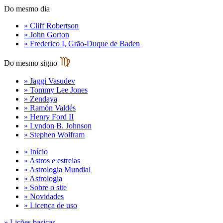
Do mesmo dia
» Cliff Robertson
» John Gorton
» Frederico I, Grão-Duque de Baden
Do mesmo signo
» Jaggi Vasudev
» Tommy Lee Jones
» Zendaya
» Ramón Valdés
» Henry Ford II
» Lyndon B. Johnson
» Stephen Wolfram
» Início
» Astros e estrelas
» Astrologia Mundial
» Astrologia
» Sobre o site
» Novidades
» Licença de uso
» Lições basicas