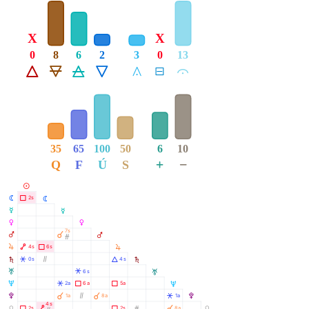
X
X
0
8
6
2
3
0
13
Á
Ë
Ô
Ê
Å
É
Ă
35
65
100
50
6
10
+
−
Q
F
Ú
S
M
N
Ã
2s
N
O
O
P
P
7s
À
Q
Q
Ó
R
R
Ä
Ã
4s
6s
S
Â
Ò
Á
0s
4s
S
T
Â
6s
T
U
Â
Ã
Ã
2a
6a
5a
U
À
À
V
Ò
Â
1a
8a
1a
V
4s
À
Y
Ã
Ä
Ã
Ó
2s
2s
8a
Y