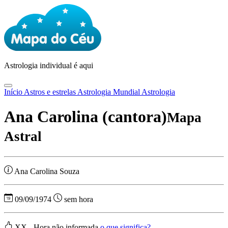
Astrologia
individual é aqui
Início
Astros e estrelas
Astrologia Mundial
Astrologia
Ana Carolina (cantora)
Mapa
Astral
Ana Carolina Souza
09/09/1974
sem hora
XX - Hora não informada
o que significa?