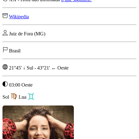
Wikipedia
Juiz de Fora (MG)
Brasil
21°45'
↓
Sul
-
43°21'
←
Oeste
03:00 Oeste
Sol
Lua