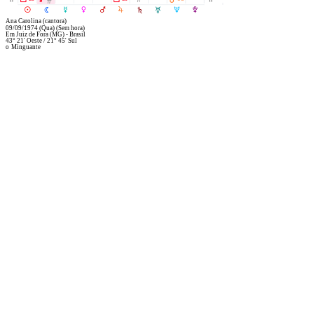
Ó
R
M
N
O
P
Q
S
T
U
V
Ana Carolina (cantora)
09/09/1974
(Qua)
(Sem hora)
Em
Juiz de Fora (MG) - Brasil
43° 21' Oeste
/
21° 45' Sul
o
Minguante