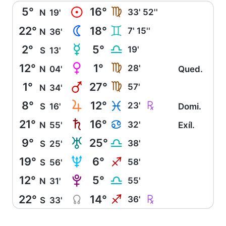
5°
16°
M
F
33' 52''
N
19'
22°
18°
N
C
7' 15''
N
36'
2°
5°
O
G
19'
S
13'
12°
1°
P
F
28'
N
04'
Qued.
1°
27°
Q
F
57'
N
34'
8°
12°
R
Ç
L
23'
S
16'
Domi.
21°
16°
S
D
32'
N
55'
Exíl.
9°
25°
T
G
38'
S
25'
19°
6°
U
I
58'
S
56'
12°
5°
V
G
55'
N
31'
22°
14°
Y
Ç
I
36'
S
33'