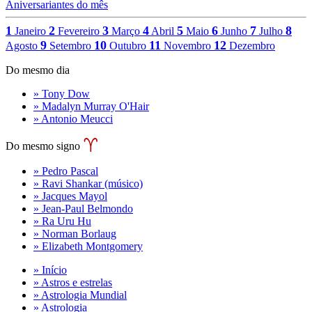
Aniversariantes do mês
1
2
3
4
5
6
7
8
Janeiro
Fevereiro
Março
Abril
Maio
Junho
Julho
9
10
11
12
Agosto
Setembro
Outubro
Novembro
Dezembro
Do mesmo dia
» Tony Dow
» Madalyn Murray O'Hair
» Antonio Meucci
Do mesmo signo
» Pedro Pascal
» Ravi Shankar (músico)
» Jacques Mayol
» Jean-Paul Belmondo
» Ra Uru Hu
» Norman Borlaug
» Elizabeth Montgomery
» Início
» Astros e estrelas
» Astrologia Mundial
» Astrologia