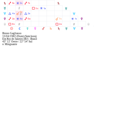
S
Ä
Â
Ä
5s
3s
7s
S
T
Ò
Ã
Â
3s
1a
T
5a
À
U
Á
Á
4a
2a
U
Ò
À
V
Ä
Â
Ä
Â
2a
4a
0a
7s
1s
V
Y
Ã
Ó
Ã
Ó
6s
2a
Y
R
M
N
O
P
Q
S
T
U
V
Bruno Gagliasso
13/04/1982
(Dom)
(Sem hora)
Em
Rio de Janeiro (RJ) - Brasil
43° 12' Oeste
/
22° 54' Sul
o
Minguante