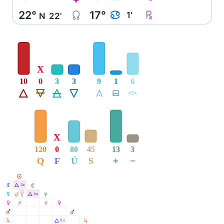
22°
17°
Y
Ç
D
1'
N
22'
X
10
0
3
3
9
1
6
Á
Ë
Ô
Ê
Å
É
Ă
X
120
0
80
45
13
3
+
−
Q
F
Ú
S
M
N
Á
2a
N
2s
À
O
Á
4a
O
Ò
P
Ó
Ó
P
Q
Q
R
R
Á
0s