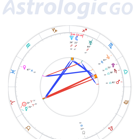
J
I
24h 12h 0h
U
N
T
26°
K
21°
H
I
I
04°
58'
47'
I
07'
R
07°
H
V
00'
P
25°
G
S
G
07°
L
36'
L
19'
18°
G
34'
Q
05°
G
26'
F
A
21'
A
M
23°
26'
A
25°
O
01'
E
D
B
17°
Y