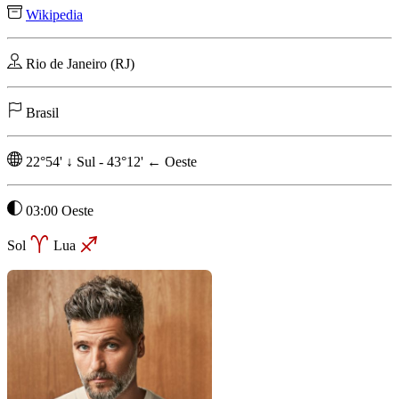
Wikipedia
Rio de Janeiro (RJ)
Brasil
22°54'
↓
Sul
-
43°12'
←
Oeste
03:00 Oeste
Sol
Lua