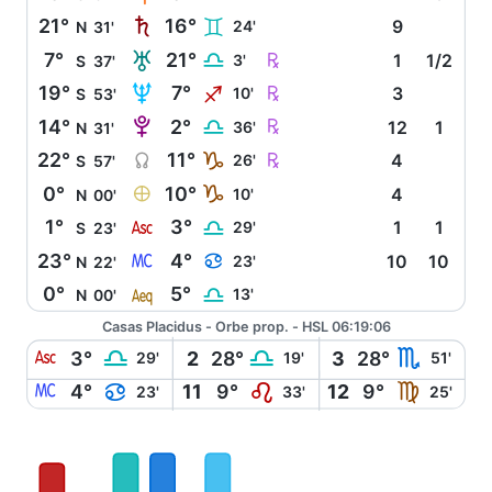
S
21°
16°
C
24'
9
N
31'
T
Ç
7°
21°
G
3'
1
1/2
S
37'
U
Ç
19°
7°
I
10'
3
S
53'
V
Ç
14°
2°
G
36'
12
1
N
31'
Y
Ç
22°
11°
J
26'
4
S
57'
È
0°
10°
J
10'
4
N
00'
W
1°
3°
G
29'
1
1
S
23'
X
23°
4°
D
23'
10
10
N
22'
l
0°
5°
G
13'
N
00'
Casas Placidus - Orbe prop. - HSL 06:19:06
W
G
G
H
3°
2
28°
3
28°
29'
19'
51'
X
D
E
F
4°
11
9°
12
9°
23'
33'
25'