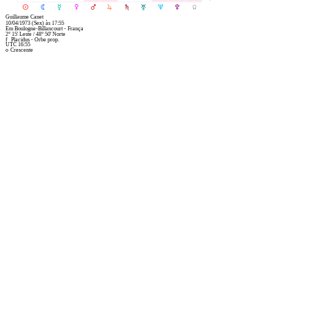
M
N
O
P
Q
R
S
T
U
V
Y
Guillaume Canet
10/04/1973
(Sex)
às
17:55
Em
Boulogne-Billancourt - França
2° 15' Leste
/
48° 50' Norte
f
Placidus - Orbe prop.
UTC 16:55
o
Crescente