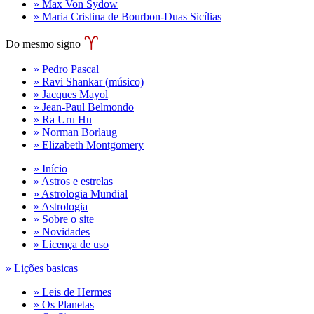
» Max Von Sydow
» Maria Cristina de Bourbon-Duas Sicílias
Do mesmo signo
» Pedro Pascal
» Ravi Shankar (músico)
» Jacques Mayol
» Jean-Paul Belmondo
» Ra Uru Hu
» Norman Borlaug
» Elizabeth Montgomery
» Início
» Astros e estrelas
» Astrologia Mundial
» Astrologia
» Sobre o site
» Novidades
» Licença de uso
» Lições basicas
» Leis de Hermes
» Os Planetas