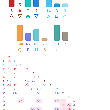
X
6
0
7
7
14
3
3
Á
Ë
Ô
Ê
Å
É
Ă
140
65
100
20
13
7
+
−
Q
F
Ú
S
M
N
Ã
7s
N
O
Á
4s
O
0s
P
À
Ã
6s
P
Ò
Q
Ó
Q
2s
R
Ó
À
R
Ò
S
Â
Â
Á
4s
5s
6a
S
0a
0a
T
Ä
Ã
Ä
Á
6s
5a
T
Ó
Ó
U
Ó
Â
Â
3s
1s
U
V
Â
Á
Â
5a
6s
5s
V
Y
Y
W
Ä
Á
Â
À
10s
5a
4a
1s
W
7a
X
Ã
Ä
2s
X
Ó
l
Á
Á
Â
À
Ã
5a
3a
2a
3s
6a
l