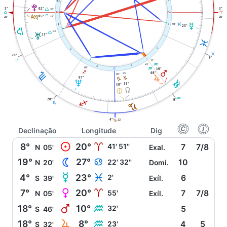
7
12
V
3°
3°
02°
G
35'
W
i
G
A
l
12'
G
05°
28'
28'
01'
O
L
6
1
23°
G
03'
G
T
21°
L
5
2
L
28°
9°
31'
G
23'
K
4
3
09'
K
j
10°
Q
H
I
25'
08°
09'
R
07°
J
J
K
U
11°
10°
Y
È
K
28°
I
9°
H
J
4°
22'
J
f
g
Declinação
Longitude
Dig
M
8°
20°
A
41' 51''
7
7/8
N
05'
Exal.
N
19°
27°
D
22' 32''
10
N
20'
Domi.
O
4°
23°
L
2'
6
S
39'
Exíl.
P
7°
20°
A
55'
7
7/8
N
05'
Exíl.
Q
18°
10°
K
32'
5
S
46'
R
18°
8°
K
23'
4
5
S
32'