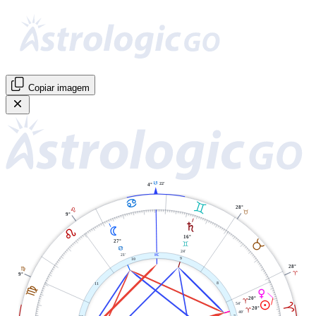
Copiar imagem
D
22'
4°
D
C
28°
E
B
9°
S
N
E
16°
B
27°
C
D
24'
X
21'
9
10
28°
F
A
9°
8
11
F
P
20°
A
M
A
54'
20°
A
40'