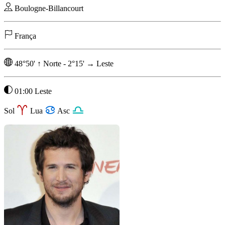
Boulogne-Billancourt
França
48°50'
↑
Norte
-
2°15'
→
Leste
01:00 Leste
Sol
Lua
Asc