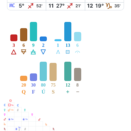
X
I
I
J
5°
11
27°
12
19°
52'
21'
35'
3
6
9
2
1
13
6
Á
Ë
Ô
Ê
Å
É
Ă
20
30
80
75
12
8
+
−
Q
F
Ú
S
M
N
Ã
7a
N
O
À
Ó
10s
O
P
P
Q
Â
Â
5a
5s
Q
R
R
3a
S
Â
Ó
S
Ò