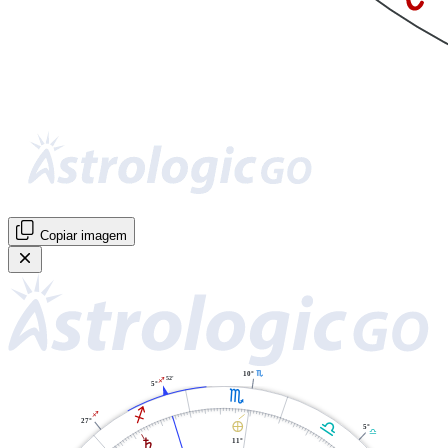
Copiar imagem
H
10°
52'
I
5°
H
I
I
G
27°
È
5°
G
S
11°