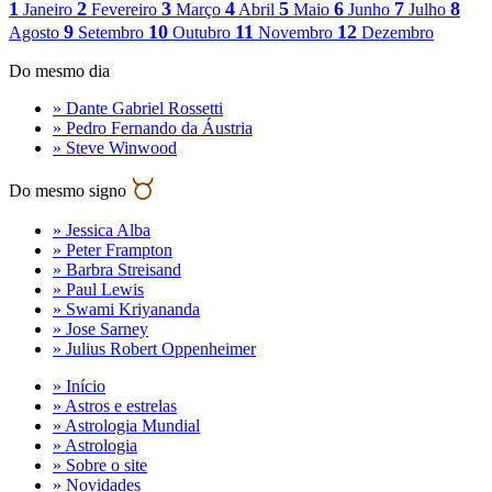
1
2
3
4
5
6
7
8
Janeiro
Fevereiro
Março
Abril
Maio
Junho
Julho
9
10
11
12
Agosto
Setembro
Outubro
Novembro
Dezembro
Do mesmo dia
» Dante Gabriel Rossetti
» Pedro Fernando da Áustria
» Steve Winwood
Do mesmo signo
» Jessica Alba
» Peter Frampton
» Barbra Streisand
» Paul Lewis
» Swami Kriyananda
» Jose Sarney
» Julius Robert Oppenheimer
» Início
» Astros e estrelas
» Astrologia Mundial
» Astrologia
» Sobre o site
» Novidades