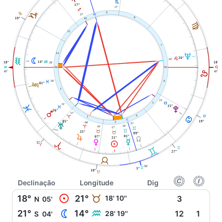
H
17°
57'
I
J
9
J
37'
X
8
19°
10
F
11
7
12
U
26°
N
E
K
24'
14°
K
28'
18°
18°
W
i
K
E
E
47'
47'
58'
6
l
L
01°
1
21'
D
5
31'
L
15°
V
L
26°
Q
57'
D
4
D
A
2
j
19°
05°
00'
3
37'
T
39'
43'
A
17'
C
C
B
25°
B
09°
R
01°
07°
Y
21°
O
P
A
M
5°
A
C
C
27°
B
52'
C
5°
10°
B
f
g
Declinação
Longitude
Dig
M
18°
21°
B
18' 10''
3
N
05'
N
21°
14°
K
28' 19''
12
1
S
04'