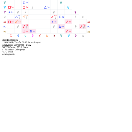
T
Â
4a
T
U
Ã
Ã
Ò
Á
5a
5s
1a
U
V
Â
Ó
Ò
Ó
6s
V
5s
8a
8a
Y
Á
À
Ä
Â
Ò
4a
Y
Ó
Ò
Ó
W
Ã
À
Â
Ä
3a
4s
1s
8a
W
4s
4a
X
Ò
Ä
Ò
Á
Ó
Ä
0a
X
Ó
Ó
l
Ã
Â
Ä
0s
6a
6s
l
M
N
O
P
Q
R
S
T
U
V
Y
Burt Bacharach
12/05/1928
(Ter)
às
01:15
da madrugada
Em
Kansas City (MO) - EUA
94° 35' Oeste
/
39° 6' Norte
f
Placidus - Orbe prop.
UTC 07:15
o
Minguante