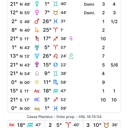
O
21°
1°
C
40'
3
4
N
49'
Domi.
P
12°
7°
B
44'
2
3
N
55'
Domi.
Q
2°
26°
L
31'
1
1/2
S
46'
R
8°
25°
A
1'
2
N
40'
S
Ç
21°
17°
I
38'
10
S
11'
T
1°
5°
A
57'
2
N
43'
U
b
13°
26°
E
24'
7
N
13'
V
21°
15°
D
22'
5
5/6
N
43'
Y
21°
9°
C
38'
4
N
54'
È
0°
11°
H
58'
9
N
00'
W
15°
18°
K
47'
1
1
S
11'
X
21°
5°
I
52'
10
10
S
17'
l
0°
1°
L
59'
N
00'
Casas Placidus - Orbe prop. - HSL 16:15:54
W
K
A
B
18°
2
5°
3
10°
47'
40'
36'