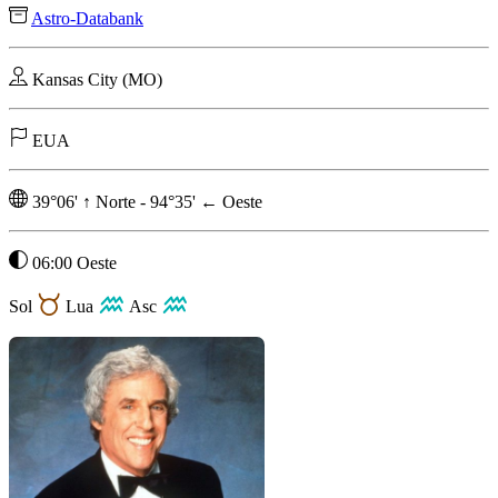
Astro-Databank
Kansas City (MO)
EUA
39°06'
↑
Norte
-
94°35'
←
Oeste
06:00 Oeste
Sol
Lua
Asc