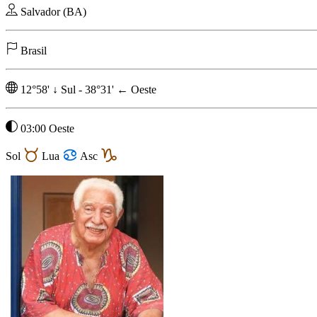
Salvador (BA)
Brasil
12°58'
↓
Sul
-
38°31'
←
Oeste
03:00 Oeste
Sol
Lua
Asc