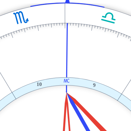
G
H
X
10
9