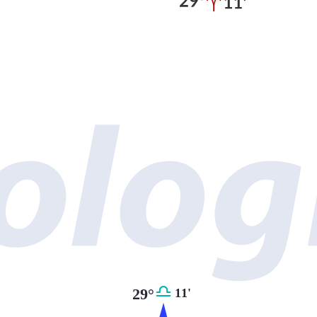
G
29°
11'