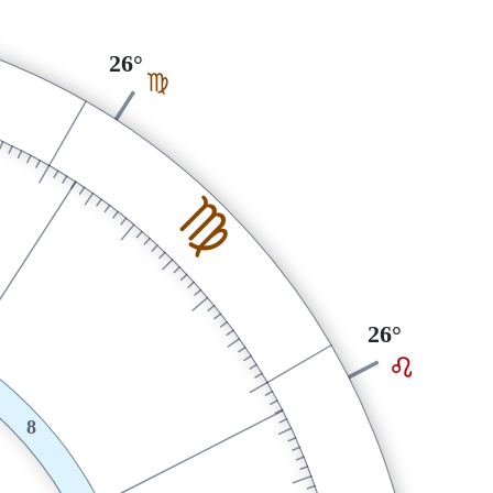
26°
F
F
26°
E
8