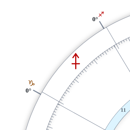
I
0°
I
J
0°
11