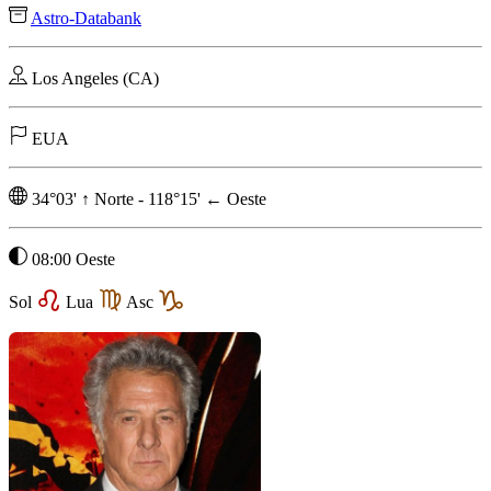
Astro-Databank
Los Angeles (CA)
EUA
34°03'
↑
Norte
-
118°15'
←
Oeste
08:00 Oeste
Sol
Lua
Asc