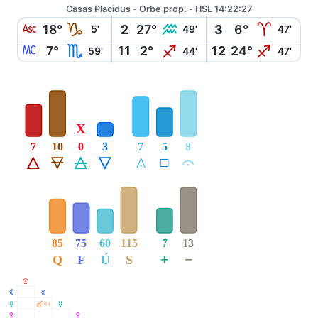
Casas Placidus - Orbe prop. - HSL 14:22:27
W
J
K
A
18°
2
27°
3
6°
5'
49'
47'
X
H
I
I
7°
11
2°
12
24°
59'
44'
47'
X
7
10
0
3
7
5
8
Á
Ë
Ô
Ê
Å
É
Ă
85
75
60
115
7
13
+
−
Q
F
Ú
S
M
N
N
O
À
6s
O
P
P