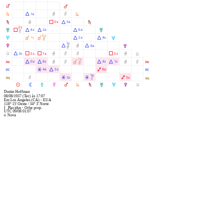
Q
Q
R
Á
Ó
Ò
1a
R
S
Ó
Ã
Á
0s
5a
S
2s
T
Ã
Á
Á
Á
4s
2a
6a
T
Ò
6a
U
À
À
Á
Á
1s
2a
4s
U
Ò
1s
V
Á
Ó
Á
6a
V
Ó
Y
Á
Ã
Ã
Ó
Ò
Ò
Ã
Ó
3s
5s
1a
5s
Y
1a
W
Á
Á
Ó
Ò
À
Á
Á
Ó
Ò
0a
6s
4s
1s
W
Ò
X
Â
Á
Ä
4a
3s
6a
X
1a
l
Ò
Â
Â
Ä
3s
5s
l
Ò
M
N
O
P
Q
R
S
T
U
V
Y
Dustin Hoffman
08/08/1937
(Ter)
às
17:07
Em
Los Angeles (CA) - EUA
118° 15' Oeste
/
34° 3' Norte
f
Placidus - Orbe prop.
UTC 09/08 01:07
o
Nova