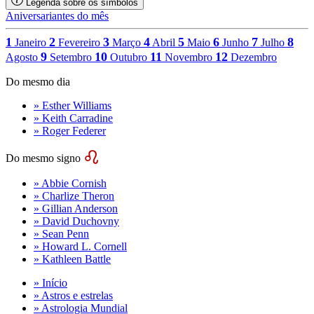
Legenda sobre os símbolos
Aniversariantes do mês
1
2
3
4
5
6
7
8
Janeiro
Fevereiro
Março
Abril
Maio
Junho
Julho
9
10
11
12
Agosto
Setembro
Outubro
Novembro
Dezembro
Do mesmo dia
» Esther Williams
» Keith Carradine
» Roger Federer
Do mesmo signo
» Abbie Cornish
» Charlize Theron
» Gillian Anderson
» David Duchovny
» Sean Penn
» Howard L. Cornell
» Kathleen Battle
» Início
» Astros e estrelas
» Astrologia Mundial