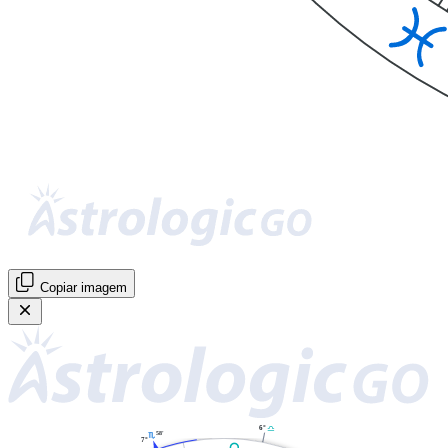
Copiar imagem
6°
G
58'
H
7°
G