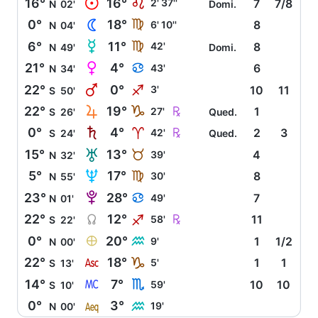
M
16°
16°
E
2' 37''
7
7/8
N
02'
Domi.
N
0°
18°
F
6' 10''
8
N
04'
O
6°
11°
F
42'
8
N
49'
Domi.
P
21°
4°
D
43'
6
N
34'
Q
22°
0°
I
3'
10
11
S
50'
R
Ç
22°
19°
J
27'
1
S
26'
Qued.
S
Ç
0°
4°
A
42'
2
3
S
24'
Qued.
T
15°
13°
B
39'
4
N
32'
U
5°
17°
F
30'
8
N
55'
V
23°
28°
D
49'
7
N
01'
Y
Ç
22°
12°
I
58'
11
S
22'
È
0°
20°
K
9'
1
1/2
N
00'
W
22°
18°
J
5'
1
1
S
13'
X
14°
7°
H
59'
10
10
S
10'
l
0°
3°
K
19'
N
00'