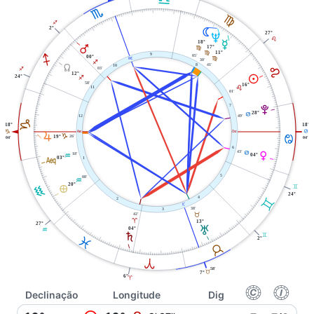
H
F
I
2°
N
27°
U
E
O
18°
Q
17°
F
11°
F
9
I
05'
00°
X
F
30'
I
Y
41'
8
10
E
03'
I
12°
M
24°
I
58'
16°
11
E
01'
7
V
28°
D
49'
12
J
18°
18°
W
i
J
D
R
D
26'
J
19°
04'
04'
6
43'
D
P
18'
04°
K
l
03°
1
5
08'
K
20°
È
K
C
24°
4
C
2
j
38'
3
42'
B
A
13°
27°
T
04°
K
S
C
L
2°
B
A
58'
B
7°
6°
A
f
g
Declinação
Longitude
Dig