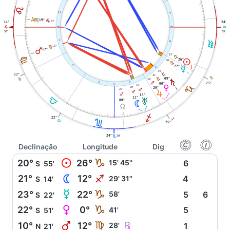
E
12
7
l
19°
E
37'
24°
24°
W
i
E
K
55'
55'
K
1
6
27'
F
Q
12°
15'
J
F
26°
M
58'
J
2
22°
O
5
34'
22°
J
41'
J
09°
30'
J
F
S
3
4
25°
I
00°
j
10'
J
P
29'
29°
25'
I
R
I
I
15°
G
12°
T
00°
N
Y
I
22°
H
I
G
25°
24°
H
24'
f
g
Declinação
Longitude
Dig
M
20°
26°
J
15' 45''
6
S
55'
N
21°
12°
I
29' 31''
4
S
14'
O
23°
22°
J
58'
5
6
S
22'
P
22°
0°
J
41'
5
S
51'
Q
Ç
10°
12°
F
28'
1
N
21'