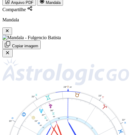
Arquivo PDF
Mandala
Compartilhe
Mandala
Copiar imagem
B
24°
23'
B
C
C
22°
25°
A
V
A
U
16°
D
C
27°
È
00'
X
C
D
10
9
22°
05'
11°
25°
L
D
09'
11
8
L