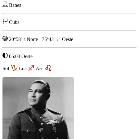
Banes
Cuba
20°58'
↑
Norte
-
75°43'
←
Oeste
05:03 Oeste
Sol
Lua
Asc