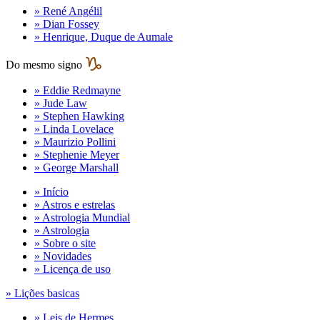
» René Angélil
» Dian Fossey
» Henrique, Duque de Aumale
Do mesmo signo
» Eddie Redmayne
» Jude Law
» Stephen Hawking
» Linda Lovelace
» Maurizio Pollini
» Stephenie Meyer
» George Marshall
» Início
» Astros e estrelas
» Astrologia Mundial
» Astrologia
» Sobre o site
» Novidades
» Licença de uso
» Lições basicas
» Leis de Hermes