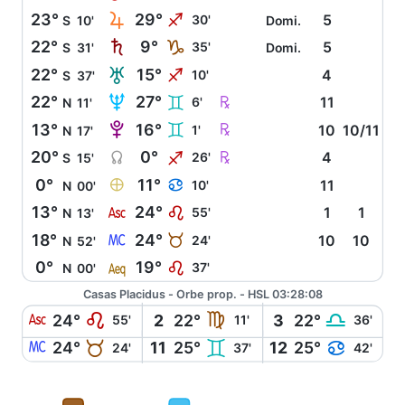
R
23°
29°
I
30'
5
S
10'
Domi.
S
22°
9°
J
35'
5
S
31'
Domi.
T
22°
15°
I
10'
4
S
37'
U
Ç
22°
27°
C
6'
11
N
11'
V
Ç
13°
16°
C
1'
10
10/11
N
17'
Y
Ç
20°
0°
I
26'
4
S
15'
È
0°
11°
D
10'
11
N
00'
W
13°
24°
E
55'
1
1
N
13'
X
18°
24°
B
24'
10
10
N
52'
l
0°
19°
E
37'
N
00'
Casas Placidus - Orbe prop. - HSL 03:28:08
W
E
F
G
24°
2
22°
3
22°
55'
11'
36'
X
B
C
D
24°
11
25°
12
25°
24'
37'
42'