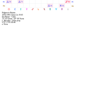
X
Á
Á
Ä
2a
1s
6a
X
l
Á
Â
4s
4s
l
M
N
O
P
Q
R
S
T
U
V
Y
Fulgencio Batista
16/01/1901
(Qua)
às
19:45
Em
Banes - Cuba
75° 43' Oeste
/
20° 58' Norte
f
Placidus - Orbe prop.
UTC 17/01 00:48
o
Nova