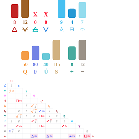
X
X
8
12
0
0
9
4
7
Á
Ë
Ô
Ê
Å
É
Ă
50
80
40
115
8
12
+
−
Q
F
Ú
S
M
N
Ò
N
O
À
3a
O
P
Ò
P
Q
Ã
0s
Q
1s
R
Ò
À
R
Ò
9a
S
Ò
Ò
À
Á
Ò
3a
S
Ò
3a
T
À
Ò
Ò
Ã
Ò
Ò
3s
T
Ò
4s
2s
U
Ó
Ó
Ä
Ä
Ó
Ó
U
Ó
Ó
V
Ä
Ã
Ä
4a
4s
1a
V
4a
Y
Â
Ò
Y
Ò
W
Á
Á
Â
Ò
Ã
6a
5a
2a
6a
W