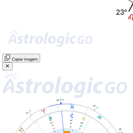
Copiar imagem
L
21'
26°
L
23°
K
A
A
27°
N
K
T
È
14°
11°
29°
L
A
K
28'
B
14'
19'
20°
X
9
10
J