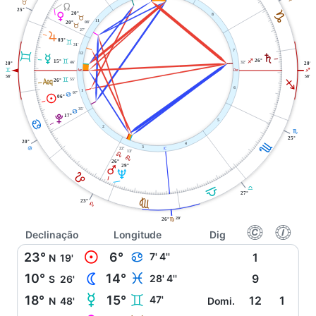
B
Y
25°
J
20°
P
8
B
11
08'
20°
B
27'
R
03°
C
31'
7
C
12
S
O
26°
I
15°
C
32'
46'
20°
20°
C
W
i
I
58'
58'
l
55'
C
26°
I
6
1
07'
D
M
06°
35'
D
17°
V
D
5
2
H
25°
20°
H
4
3
22'
j
D
13'
E
E
26°
29°
Q
U
E
G
G
27°
F
23°
E
20'
26°
F
f
g
Declinação
Longitude
Dig
M
23°
6°
D
7' 4''
1
N
19'
N
10°
14°
L
28' 4''
9
S
26'
O
18°
15°
C
47'
12
1
N
48'
Domi.