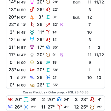
P
14°
20°
B
28'
11
11/12
N
49'
Domi.
Q
13°
26°
E
22'
3
N
50'
R
20°
3°
C
31'
12
N
07'
Exíl.
S
Ç
22°
26°
I
32'
7
S
13'
T
3°
11°
A
14'
10
N
48'
U
12°
29°
E
14'
3
N
18'
V
21°
17°
D
35'
1
2
N
51'
Y
Ç
17°
20°
B
9'
11
11/12
N
47'
È
0°
29°
K
19'
9
N
00'
W
23°
20°
C
58'
1
1
N
08'
X
1°
26°
L
21'
10
10
S
27'
l
0°
26°
C
55'
N
00'
Casas Placidus - Orbe prop. - HSL 23:46:35
W
C
D
E
20°
2
20°
3
23°
58'
54'
4'
X
L
A
B
26°
11
27°
12
25°
21'
41'
29'