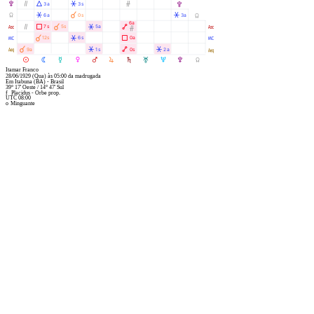
V
Ò
Á
Â
Ó
3a
3s
V
Y
Â
À
Â
6a
0s
3a
Y
6a
W
Ò
Ã
À
Â
Ä
7s
5s
5a
W
Ó
X
À
Â
Ã
12s
6s
0a
X
l
À
Â
Ä
Â
9a
1s
0s
2a
l
M
N
O
P
Q
R
S
T
U
V
Y
Itamar Franco
28/06/1929
(Qua)
às
05:00
da madrugada
Em
Itabuna (BA) - Brasil
39° 17' Oeste
/
14° 47' Sul
f
Placidus - Orbe prop.
UTC 08:00
o
Minguante