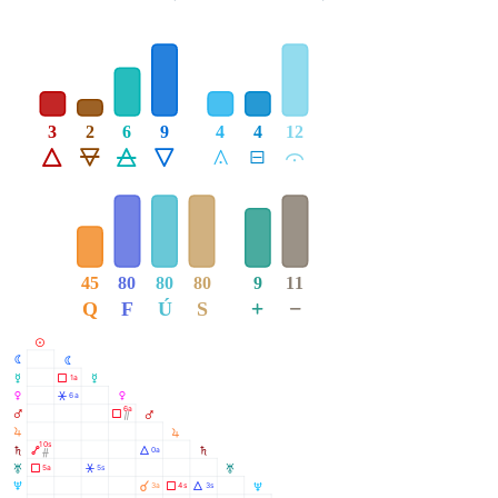
3
2
6
9
4
4
12
Á
Ë
Ô
Ê
Å
É
Ă
45
80
80
80
9
11
+
−
Q
F
Ú
S
M
N
N
O
Ã
1a
O
P
Â
6a
P
6a
Q
Ã
Q
Ò
R
R
10s
S
Ä
Á
0a
S
Ó
T
Ã
Â
5a
5s
T
U
À
Ã
Á
3a
4s
3s
U