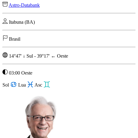
Astro-Databank
Itabuna (BA)
Brasil
14°47'
↓
Sul
-
39°17'
←
Oeste
03:00 Oeste
Sol
Lua
Asc