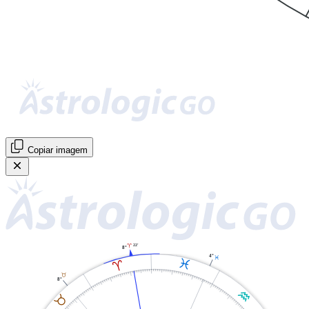
Copiar imagem
22'
A
8°
4°
L
L
A
B
8°
K
B