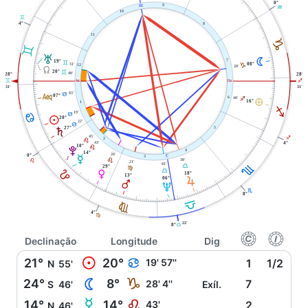
0°
X
9
K
10
C
4°
8
11
J
C
T
N
7
19°
C
08°
31'
J
12
28'
Y
20°
C
40'
28°
28°
C
W
i
I
31'
31'
l
03'
D
07°
6
40'
È
I
16°
1
I
19'
D
D
M
20°
22'
D
5
27°
S
45'
I
2
E
43'
4°
10°
E
V
4
14°
26'
0°
j
O
3
38'
E
E
21'
01'
H
G
29°
F
E
G
P
18°
13°
R
06°
Q
U
H
8°
G
F
4°
F
22'
8°
G
f
g
Declinação
Longitude
Dig
M
21°
20°
D
19' 57''
1
1/2
N
55'
N
24°
8°
J
28' 4''
7
S
46'
Exíl.
O
14°
14°
E
43'
2
N
46'