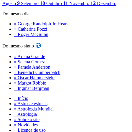
9
10
11
12
Agosto
Setembro
Outubro
Novembro
Dezembro
Do mesmo dia
» George Randolph Jr. Hearst
» Catherine Pozzi
» Roger McGuinn
Do mesmo signo
» Ariana Grande
» Selena Gomez
» Pamela Anderson
» Benedict Cumberbatch
» Oscar Hammerstein
» Margot Robbie
» Ingmar Bergman
» Início
» Astros e estrelas
» Astrologia Mundial
» Astrologia
» Sobre o site
» Novidades
» Licença de uso