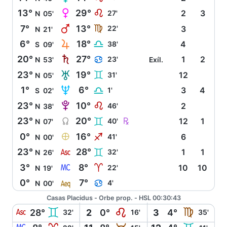
P
13°
29°
E
27'
2
3
N
05'
Q
7°
13°
F
22'
3
N
21'
R
6°
18°
G
38'
4
S
09'
S
20°
27°
D
23'
1
2
N
53'
Exíl.
T
23°
19°
C
31'
12
N
05'
U
1°
6°
G
1'
3
4
S
02'
V
23°
10°
E
46'
2
N
38'
Y
Ç
23°
20°
C
40'
12
1
N
07'
È
0°
16°
I
41'
6
N
00'
W
23°
28°
C
32'
1
1
N
26'
X
3°
8°
A
22'
10
10
N
19'
l
0°
7°
D
4'
N
00'
Casas Placidus - Orbe prop. - HSL 00:30:43
W
C
E
F
28°
2
0°
3
4°
32'
16'
35'