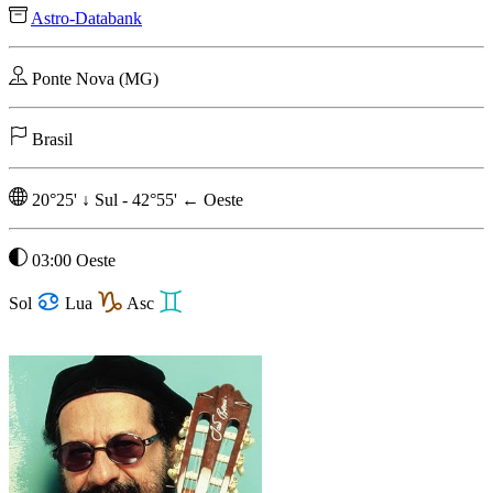
Astro-Databank
Ponte Nova (MG)
Brasil
20°25'
↓
Sul
-
42°55'
←
Oeste
03:00 Oeste
Sol
Lua
Asc