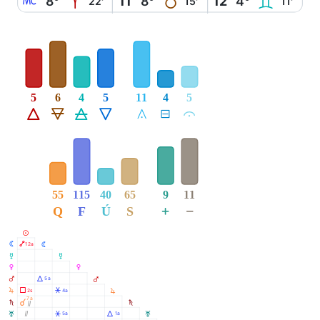
X
A
B
C
8°
11
8°
12
4°
22'
15'
11'
5
6
4
5
11
4
5
Á
Ë
Ô
Ê
Å
É
Ă
55
115
40
65
9
11
+
−
Q
F
Ú
S
M
N
Ä
12a
N
O
O
P
P
Q
Á
5a
Q
R
Ã
Â
2s
4a
R
7a
S
À
S
Ò
T
Ò
Â
Á
5a
1a
T