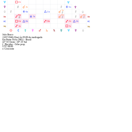
U
Ã
2s
U
V
Ó
À
Ò
Â
4s
5s
V
1a
Y
Ò
Â
Á
À
Ò
6a
2a
Y
Ò
10a
9s
8s
W
Ä
Â
À
Ò
À
1a
W
Ó
Ò
Ò
X
Ã
Á
Ä
Ä
Á
0a
6a
10a
2s
2a
X
l
Ä
Ã
1a
1s
l
M
N
O
P
Q
R
S
T
U
V
Y
João Bosco
13/07/1946
(Qua)
às
05:00
da madrugada
Em
Ponte Nova (MG) - Brasil
42° 55' Oeste
/
20° 25' Sul
f
Placidus - Orbe prop.
UTC 08:00
o
Crescente