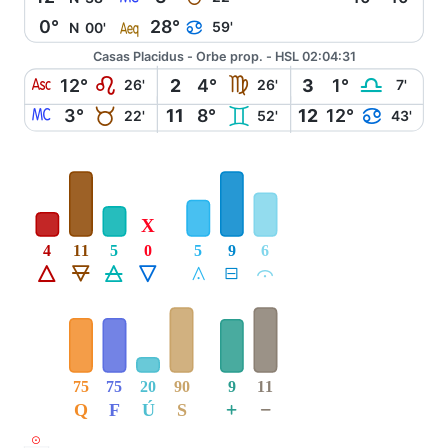
l
0°
28°
D
59'
N
00'
Casas Placidus - Orbe prop. - HSL 02:04:31
W
E
F
G
12°
2
4°
3
1°
26'
26'
7'
X
B
C
D
3°
11
8°
12
12°
22'
52'
43'
X
4
11
5
0
5
9
6
Á
Ë
Ô
Ê
Å
É
Ă
75
75
20
90
9
11
+
−
Q
F
Ú
S
M