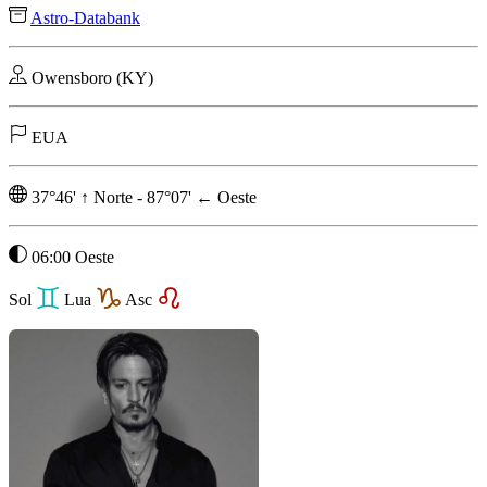
Astro-Databank
Owensboro (KY)
EUA
37°46'
↑
Norte
-
87°07'
←
Oeste
06:00 Oeste
Sol
Lua
Asc