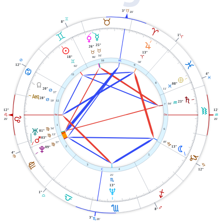
3°
B
21'
C
B
8°
A
C
1°
O
A
P
R
25°
26°
M
B
B
13°
16'
06'
A
18°
X
D
10
L
C
58'
12°
9
02'
D
4°
11
L
È
Y
8
08°
L
20°
11'
D
37'
l
S
28°
D
59'
12
23°
K
04'
7
K
12°
12°
W
i
E
K
E
25'
25'
1
34'
6
T
F
01°
13'
F
Q
03°
49'
37'
J
F
13°
N
2
09°
V
4°
J
5
F
F
3
J
j
4
12°
25'
H
13°
U
I
1°
G
G
H
I
8°
3°
H
21'