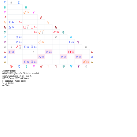
N
Ó
N
O
O
P
À
1s
P
Q
Q
R
Â
Ã
4s
0a
R
2s
S
Á
Ã
Ã
5a
3s
S
Ó
2s
T
Ã
À
Ä
5a
9s
T
Ò
U
Â
Ò
0s
U
V
Á
À
Â
4s
6a
4a
V
7a
Y
Ò
Ä
Â
Â
5s
5s
Y
Ó
W
Â
Ò
Á
Ã
6a
2a
1a
W
X
Á
Á
Á
0s
2s
6a
X
l
Â
Â
À
4s
3s
8s
l
M
N
O
P
Q
R
S
T
U
V
Y
Johnny Depp
09/06/1963
(Sex)
às
08:44
da manhã
Em
Owensboro (KY) - EUA
87° 7' Oeste
/
37° 46' Norte
f
Placidus - Orbe prop.
UTC 14:44
o
Cheia