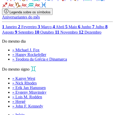
Legenda sobre os símbolos
Aniversariantes do mês
1
2
3
4
5
6
7
8
Janeiro
Fevereiro
Março
Abril
Maio
Junho
Julho
9
10
11
12
Agosto
Setembro
Outubro
Novembro
Dezembro
Do mesmo dia
» Michael J. Fox
» Happy Rockefeller
» Teodora da Grécia e Dinamarca
Do mesmo signo
» Kanye West
» Nick Rhodes
» Erik Jan Hanussen
» Evgeny Mravinsky
» Lois M. Rodden
» Hergé
» John F. Kennedy
» Início