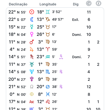
f
g
Declinação
Longitude
Dig
M
22°
18°
C
3' 52''
11
N
55'
N
22°
13°
J
49' 57''
6
S
07'
Exíl.
O
15°
25°
B
17'
10
N
22'
P
18°
26°
B
6'
10
N
04'
Domi.
Q
11°
3°
F
13'
1
2
N
28'
R
4°
13°
A
59'
9
N
24'
S
m
14°
23°
K
5'
7
S
51'
Domi.
T
11°
1°
F
35'
1
2
N
37'
U
Ç
14°
13°
H
25'
4
S
08'
V
20°
9°
F
38'
2
N
27'
Y
Ç
21°
20°
D
38'
12
N
52'
È
0°
8°
L
12'
8
N
00'
W
17°
12°
E
26'
1
1
N
04'
X
12°
3°
B
22'
10
10
N
38'