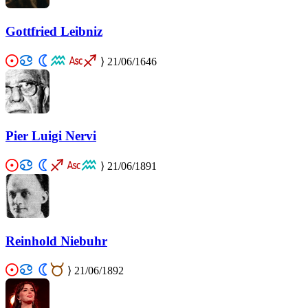
Gottfried Leibniz
⟩
21/06/1646
Pier Luigi Nervi
⟩
21/06/1891
Reinhold Niebuhr
⟩
21/06/1892