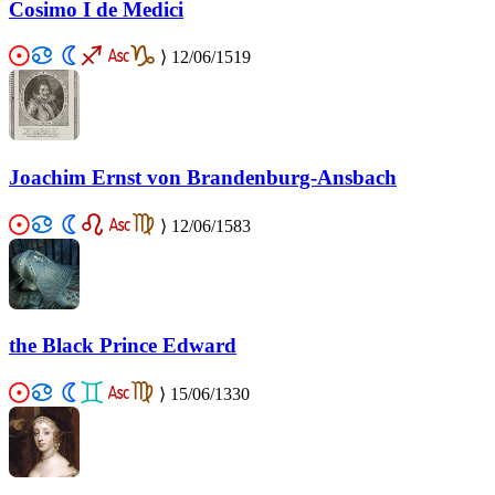
Cosimo I de Medici
⟩
12/06/1519
Joachim Ernst von Brandenburg-Ansbach
⟩
12/06/1583
the Black Prince Edward
⟩
15/06/1330