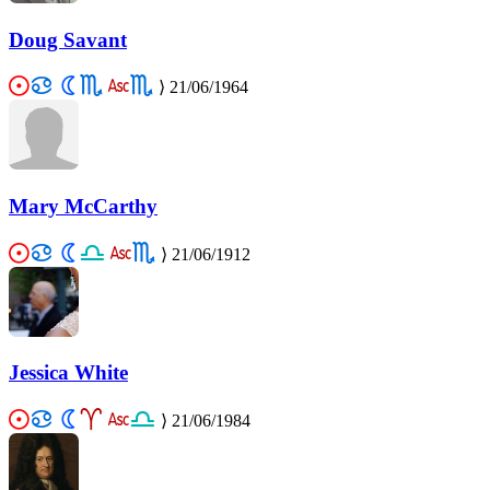
Doug Savant
⟩
21/06/1964
Mary McCarthy
⟩
21/06/1912
Jessica White
⟩
21/06/1984