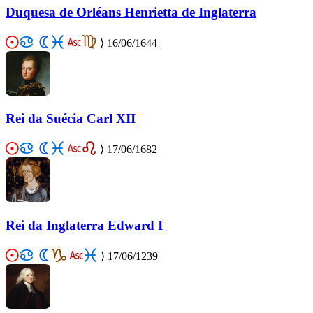
Duquesa de Orléans Henrietta de Inglaterra
⟩
16/06/1644
Rei da Suécia Carl XII
⟩
17/06/1682
Rei da Inglaterra Edward I
⟩
17/06/1239