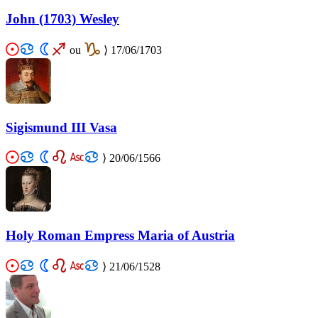
John (1703) Wesley
ou
⟩
17/06/1703
Sigismund III Vasa
⟩
20/06/1566
Holy Roman Empress Maria of Austria
⟩
21/06/1528