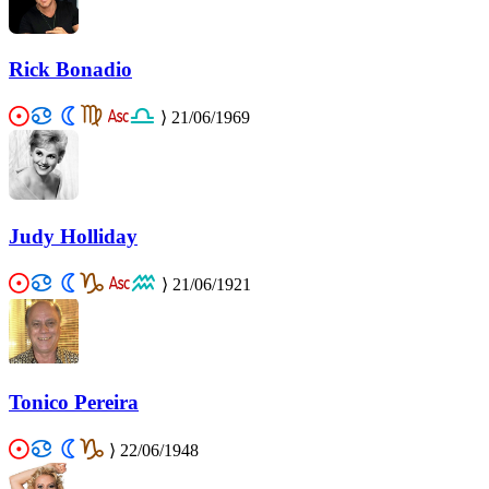
Rick Bonadio
⟩
21/06/1969
Judy Holliday
⟩
21/06/1921
Tonico Pereira
⟩
22/06/1948