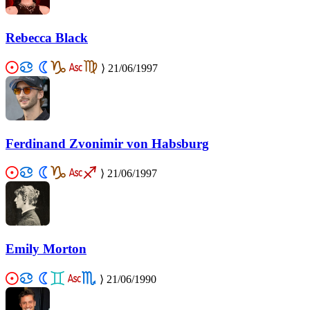
Rebecca Black
⟩
21/06/1997
Ferdinand Zvonimir von Habsburg
⟩
21/06/1997
Emily Morton
⟩
21/06/1990