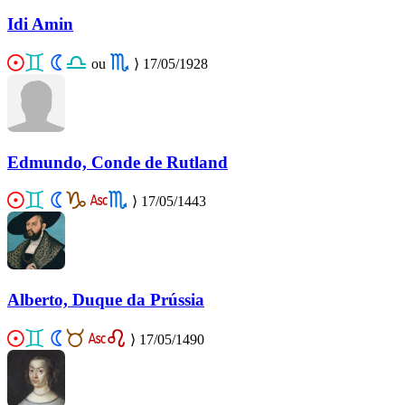
Idi Amin
ou
⟩
17/05/1928
Edmundo, Conde de Rutland
⟩
17/05/1443
Alberto, Duque da Prússia
⟩
17/05/1490