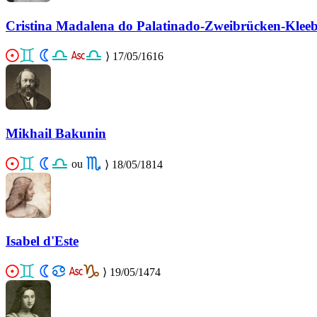
Cristina Madalena do Palatinado-Zweibrücken-Klee
⟩
17/05/1616
Mikhail Bakunin
ou
⟩
18/05/1814
Isabel d'Este
⟩
19/05/1474