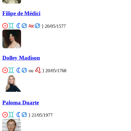
Filipe de Médici
⟩
20/05/1577
Dolley Madison
ou
⟩
20/05/1768
Paloma Duarte
⟩
21/05/1977