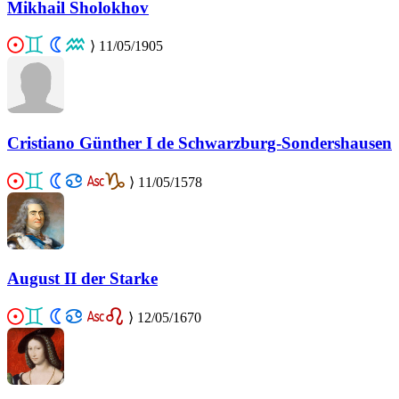
Mikhail Sholokhov
⟩
11/05/1905
Cristiano Günther I de Schwarzburg-Sondershausen
⟩
11/05/1578
August II der Starke
⟩
12/05/1670