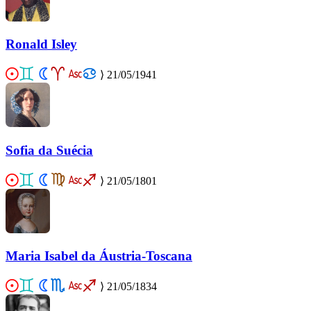
Ronald Isley
⟩
21/05/1941
Sofia da Suécia
⟩
21/05/1801
Maria Isabel da Áustria-Toscana
⟩
21/05/1834