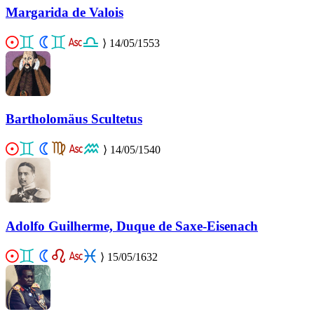
Margarida de Valois
⟩
14/05/1553
Bartholomäus Scultetus
⟩
14/05/1540
Adolfo Guilherme, Duque de Saxe-Eisenach
⟩
15/05/1632