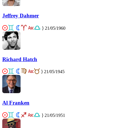
Jeffrey Dahmer
⟩
21/05/1960
Richard Hatch
⟩
21/05/1945
Al Franken
⟩
21/05/1951