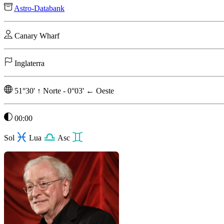
Astro-Databank
Canary Wharf
Inglaterra
51°30'
↑
Norte
-
0°03'
←
Oeste
00:00
Sol
Lua
Asc