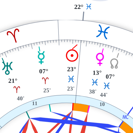
22°
L
L
A
M
O
P
Y
T
23°
07°
13°
07°
L
A
21°
L
L
23'
A
25'
38'
44'
40'
11
10
X