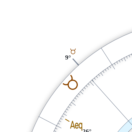
B
9°
B
l
26°