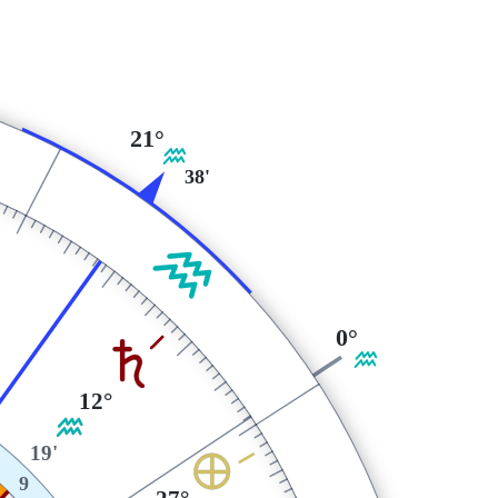
21°
K
38'
K
0°
S
K
12°
K
19'
È
9