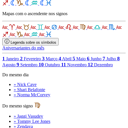
Mapas com o ascendente nos signos
Legenda sobre os símbolos
Aniversariantes do mês
1
2
3
4
5
6
7
8
Janeiro
Fevereiro
Março
Abril
Maio
Junho
Julho
9
10
11
12
Agosto
Setembro
Outubro
Novembro
Dezembro
Do mesmo dia
» Nick Cave
» Shari Belafonte
» Norma McCorvey
Do mesmo signo
» Jaggi Vasudev
» Tommy Lee Jones
» Zendaya