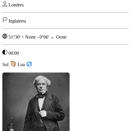
Londres
Inglaterra
51°30'
↑
Norte
-
0°06'
←
Oeste
00:00
Sol
Lua