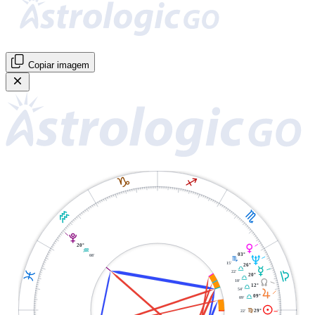
Copiar imagem
J
I
K
H
V
P
20°
K
03°
08'
U
H
15'
26°
O
G
G
22'
L
20°
G
Y
10'
12°
G
54'
R
09°
G
09'
M
F
22'
29°