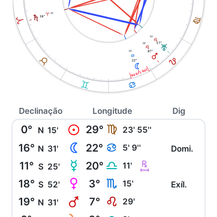
41'
A
S
16°
F
A
16'
E
28'
17°
T
E
05'
07°
Q
D
E
B
22°
N
24h 12h 0h
C
D
Declinação
Longitude
Dig
0°
29°
M
F
23' 55''
N
15'
16°
22°
N
D
5' 9''
N
31'
Domi.
11°
20°
O
m
G
11'
S
25'
18°
3°
P
H
15'
S
52'
Exíl.
19°
7°
Q
E
29'
N
31'