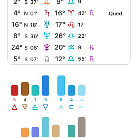
2°
9°
R
G
9'
S
37'
4°
16°
S
Ç
A
42'
N
01'
Qued.
16°
17°
T
E
17'
N
18'
8°
26°
U
G
22'
S
36'
24°
20°
V
Ç
K
9'
S
08'
5°
12°
Y
Ç
G
55'
S
07'
3
4
3
6
8
4
4
Á
Ë
Ô
Ê
Å
É
Ă