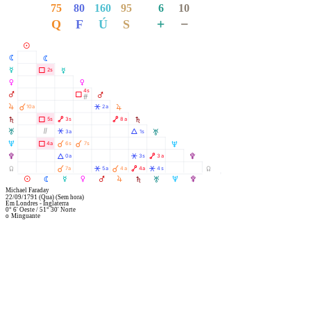
75
80
160
95
6
10
+
−
Q
F
Ú
S
M
N
N
O
Ã
2s
O
P
P
4s
Q
Ã
Q
Ó
R
À
R
Â
10a
2a
S
Ã
Ä
Ä
5s
3s
8a
S
T
Ò
Â
Á
3a
1s
T
À
À
U
Ã
4a
6s
7s
U
V
Á
Â
Ä
0a
3s
3a
V
À
À
Y
Â
Ä
Â
7a
5a
4a
4a
4s
Y
R
M
N
O
P
Q
S
T
U
V
Michael Faraday
22/09/1791
(Qua)
(Sem hora)
Em
Londres - Inglaterra
0° 6' Oeste
/
51° 30' Norte
o
Minguante