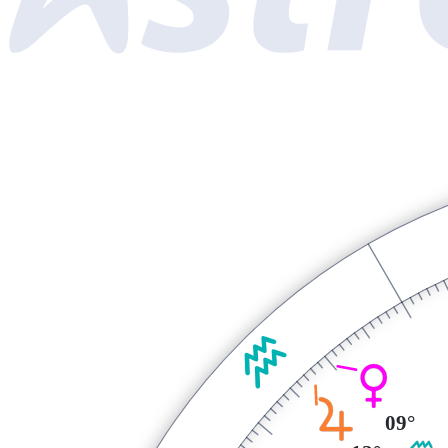
K
P
R
09°