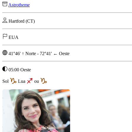
Astrotheme
Hartford (CT)
EUA
41°46'
↑
Norte
-
72°41'
←
Oeste
05:00 Oeste
Sol
Lua
ou