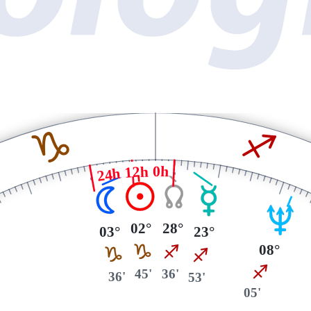
J
I
24h 12h 0h
M
Y
N
O
U
02°
28°
03°
23°
08°
J
I
J
I
I
45'
36'
36'
53'
05'