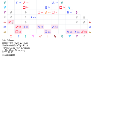
T
Â
Ä
Á
1a
2a
2a
T
U
Ã
Â
Ã
1a
1a
1a
U
V
Ó
Ó
Ã
À
Ã
Â
5a
3a
1s
2s
V
Y
Ò
Ò
Â
Ó
4a
Y
2s
W
Ä
Ó
Ò
Ó
W
Ó
X
Ä
Â
Á
Á
6a
5a
1s
5a
X
l
Ã
Â
Á
Â
Ä
5a
6a
5a
3a
8s
l
M
N
O
P
Q
R
S
T
U
V
Y
Mel Gibson
03/01/1956
(Sab)
às
16:45
Em
Peekskill (NY) - EUA
73° 55' Oeste
/
41° 17' Norte
f
Placidus - Orbe prop.
UTC 21:45
o
Minguante