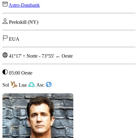
Astro-Databank
Peekskill (NY)
EUA
41°17'
↑
Norte
-
73°55'
←
Oeste
05:00 Oeste
Sol
Lua
Asc