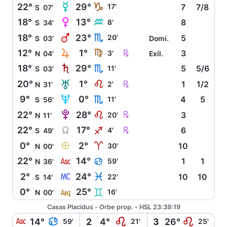
O
22°
29°
J
17'
7
7/8
S
07'
P
18°
13°
K
8'
8
S
34'
Q
18°
23°
H
20'
5
S
03'
Domi.
R
Ç
12°
1°
F
3'
3
N
04'
Exíl.
S
18°
29°
H
11'
5
5/6
S
03'
T
Ç
20°
1°
E
2'
1
1/2
N
31'
U
9°
0°
H
11'
4
5
S
56'
V
Ç
22°
28°
E
20'
3
N
11'
Y
Ç
22°
17°
I
4'
6
S
49'
È
0°
2°
A
30'
10
N
00'
W
22°
14°
D
59'
1
1
N
36'
X
2°
24°
L
22'
10
10
S
14'
l
0°
25°
C
16'
N
00'
Casas Placidus - Orbe prop. - HSL 23:39:19
W
D
E
E
14°
2
4°
3
26°
59'
21'
25'