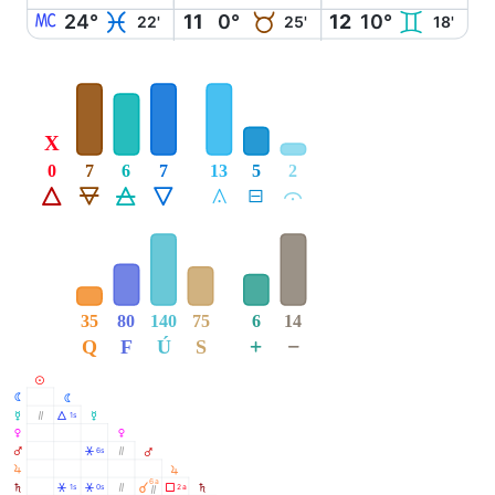
X
L
B
C
24°
11
0°
12
10°
22'
25'
18'
X
0
7
6
7
13
5
2
Á
Ë
Ô
Ê
Å
É
Ă
35
80
140
75
6
14
+
−
Q
F
Ú
S
M
N
N
O
Ò
Á
1s
O
P
P
Q
Â
Ò
6s
Q
R
R
6a
S
Â
Â
Ò
À
Ã
1s
0s
2a
S
Ò