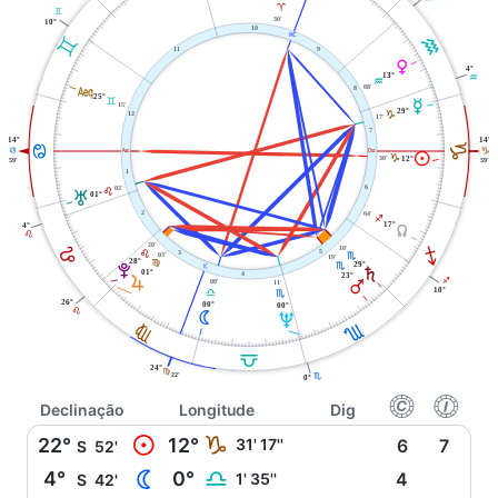
A
C
30'
10°
10
X
K
C
9
11
P
4°
13°
K
K
l
08'
8
25°
C
O
15'
29°
J
12
17'
7
14°
14°
J
D
W
i
D
J
M
30'
J
12°
59'
59'
1
02'
6
E
T
01°
04'
2
I
17°
4°
Y
E
20'
10'
E
I
5
E
3
03'
H
19'
28°
F
29°
H
j
V
S
01°
4
23°
R
Q
I
00'
11'
10°
G
H
26°
00°
00°
E
N
U
F
H
G
24°
F
22'
H
0°
f
g
Declinação
Longitude
Dig
M
22°
12°
J
31' 17''
6
7
S
52'
N
4°
0°
G
1' 35''
4
S
42'