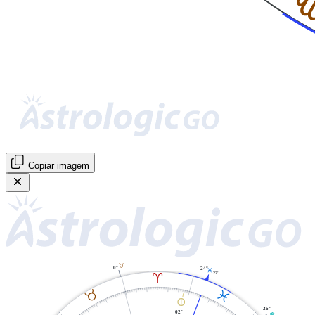
Copiar imagem
B
0°
24°
L
22'
A
B
L
È
26°
02°
K