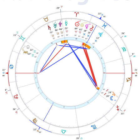
A
29°
A
22°
L
05'
B
O
M
V
L
È
T
P
S
Q
25°
09°
00°
02°
06°
28°
A
A
C
15°
B
26°
A
U
26°
B
L
36'
39'
15°
B
45'
L
C
13'
K
47'
03'
12°
57'
07'
10
L
X
13'
11
Y
K
9
22°
l
C
28'
23°
6°
C
K
19'
8
12
D
7
21°
21°
W
i
D
J
09'
08'
J
1
6
2
16'
6°
I
24°
R
E
43'
I
E
20°
N
3
5
j
I
4
26°
I
E
15°
F
H
22°
G
F
05'
G
29°