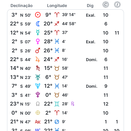
f
g
Declinação
Longitude
Dig
M
3°
9°
A
39' 14''
10
N
50'
Exal.
N
22°
20°
I
44' 58''
6
S
59'
O
12°
25°
A
37'
10
11
N
54'
P
2°
28°
L
4'
10
S
07'
Exal.
Q
2°
26°
L
8'
10
S
26'
R
22°
24°
I
16'
6
S
44'
Domi.
S
14°
15°
B
58'
11
N
40'
T
13°
6°
B
47'
11
N
23'
U
7°
12°
L
14'
9
S
49'
Domi.
V
3°
0°
B
46'
11
S
41'
Y
Ç
23°
22°
C
28'
12
N
15'
È
0°
2°
A
14'
10
N
00'
W
21°
21°
D
9'
1
1
N
47'
X
3°
22°
L
5'
10
10
S
08'