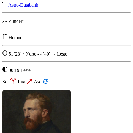
Astro-Databank
Zundert
Holanda
51°28'
↑
Norte
-
4°40'
→
Leste
00:19 Leste
Sol
Lua
Asc