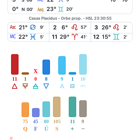
l
0°
23°
C
20'
N
00'
Casas Placidus - Orbe prop. - HSL 23:30:55
W
D
E
E
21°
2
6°
3
26°
9'
57'
2'
X
L
A
C
22°
11
29°
12
15°
5'
41'
2'
X
11
1
0
8
9
1
10
Á
Ë
Ô
Ê
Å
É
Ă
75
45
80
105
11
9
+
−
Q
F
Ú
S
M