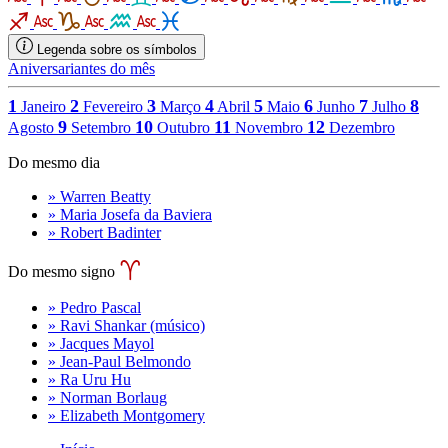
Legenda sobre os símbolos
Aniversariantes do mês
1
2
3
4
5
6
7
8
Janeiro
Fevereiro
Março
Abril
Maio
Junho
Julho
9
10
11
12
Agosto
Setembro
Outubro
Novembro
Dezembro
Do mesmo dia
» Warren Beatty
» Maria Josefa da Baviera
» Robert Badinter
Do mesmo signo
» Pedro Pascal
» Ravi Shankar (músico)
» Jacques Mayol
» Jean-Paul Belmondo
» Ra Uru Hu
» Norman Borlaug
» Elizabeth Montgomery