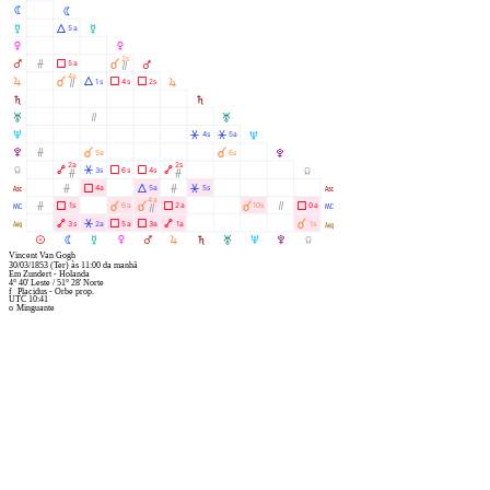
N
N
O
Á
5a
O
P
P
2s
Q
Ó
Ã
À
5a
Q
Ò
4a
R
À
Á
Ã
Ã
1s
4s
2s
R
Ò
S
S
T
Ò
T
U
Â
Â
4s
5a
U
V
Ó
À
À
5a
6s
V
2a
2s
Y
Ä
Â
Ã
Ã
Ä
3s
6s
4s
Y
Ó
Ó
W
Ó
Ã
Á
Ó
Â
4a
5a
5s
W
4a
X
Ó
Ã
À
À
Ã
À
Ò
Ã
1s
6a
2a
10s
0a
X
Ò
l
Ä
Â
Ã
Ã
Ä
À
3s
2a
5a
3a
1a
1s
l
M
N
O
P
Q
R
S
T
U
V
Y
Vincent Van Gogh
30/03/1853
(Ter)
às
11:00
da manhã
Em
Zundert - Holanda
4° 40' Leste
/
51° 28' Norte
f
Placidus - Orbe prop.
UTC 10:41
o
Minguante