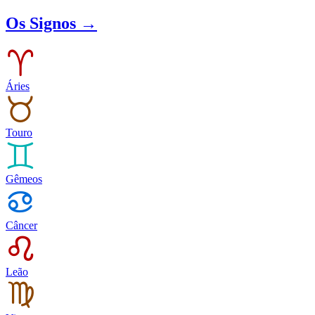
Os Signos →
Áries
Touro
Gêmeos
Câncer
Leão