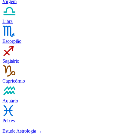
Virgem
Libra
Escorpião
Sagitário
Capricórnio
Aquário
Peixes
Estude Astrologia →