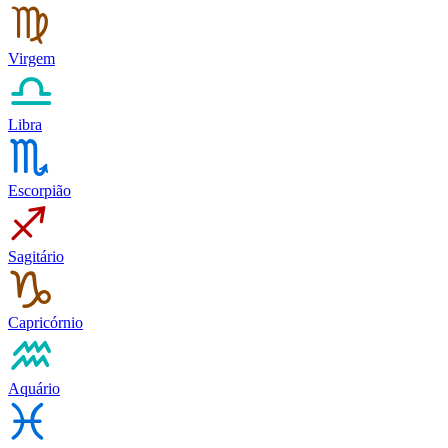
Virgem
Libra
Escorpião
Sagitário
Capricórnio
Aquário