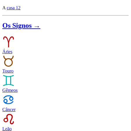
A
casa 12
Os Signos →
Áries
Touro
Gêmeos
Câncer
Leão