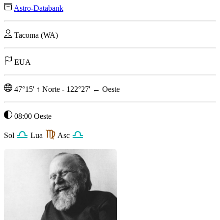
Astro-Databank
Tacoma (WA)
EUA
47°15'
↑
Norte
-
122°27'
←
Oeste
08:00 Oeste
Sol
Lua
Asc