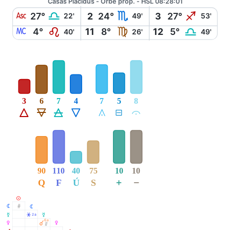
Casas Placidus - Orbe prop. - HSL 08:28:01
W
G
H
I
27°
2
24°
3
27°
22'
49'
53'
X
E
F
G
4°
11
8°
12
5°
40'
26'
49'
3
6
7
4
7
5
8
Á
Ë
Ô
Ê
Å
É
Ă
90
110
40
75
10
10
+
−
Q
F
Ú
S
M
N
Ó
N
O
Â
2a
O
6a
P
À
P
Ò