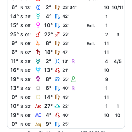
N
6°
2°
F
23' 34''
10
10/11
N
13'
O
14°
4°
H
42'
1
S
26'
P
15°
10°
H
52'
1
S
08'
Exíl.
Q
25°
22°
I
53'
2
3
S
01'
R
9°
8°
F
53'
11
N
05'
Exíl.
S
6°
18°
F
47'
11
N
07'
T
Ç
11°
2°
L
13'
4
4/5
S
26'
U
16°
13°
E
21'
10
N
50'
V
b
19°
8°
D
55'
9
N
35'
Y
Ç
13°
6°
H
40'
1
S
45'
È
0°
14°
F
43'
11
N
00'
W
10°
27°
G
22'
1
1
S
32'
X
19°
4°
E
40'
10
10
N
06'
l
0°
9°
H
25'
N
00'