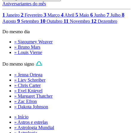
Aniversariantes do mês
1
2
3
4
5
6
7
8
Janeiro
Fevereiro
Março
Abril
Maio
Junho
Julho
9
10
11
12
Agosto
Setembro
Outubro
Novembro
Dezembro
Do mesmo dia
» Sigourney Weaver
» Bruno Mars
» Louis Vierne
Do mesmo signo
» Jenna Ortega
» Liev Schreiber
» Chris Carter
» Evel Knievel
» Margaret Thatcher
» Zac Efron
» Dakota Johnson
» Início
» Astros e estrelas
» Astrologia Mundial
» Astrologia