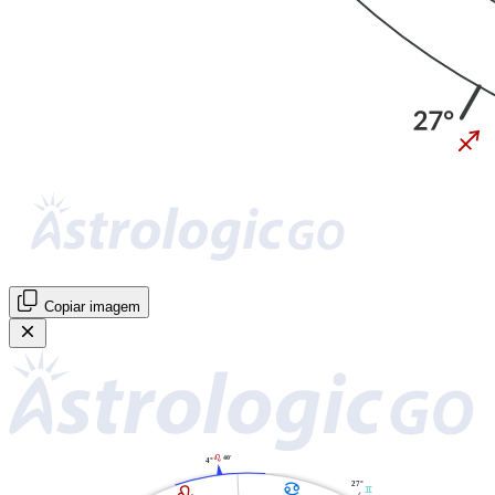
Copiar imagem
40'
E
4°
D
27°
E
C