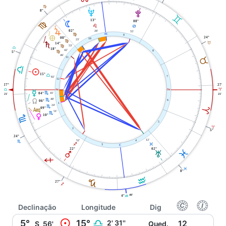
F
8°
U
V
C
13°
08°
F
N
E
D
R
02°
20'
55'
X
F
9
È
24°
08°
10
23'
F
S
B
14°
53'
F
G
18°
42'
8
5°
F
46'
11
B
G
M
15°
G
02'
7
12
27°
27°
W
i
G
A
O
41'
H
04°
21'
21'
Y
40'
H
6
06°
1
24'
H
l
A
09°
51'
H
P
10°
H
5
A
2
5°
24°
12'
52'
4
H
L
I
3
j
02°
22°
L
T
Q
I
L
8°
K
J
27°
I
40'
4°
K
f
g
Declinação
Longitude
Dig
M
5°
15°
G
2' 31''
12
S
56'
Qued.