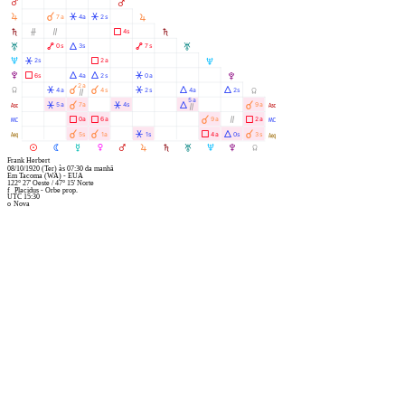
Q
Q
R
À
Â
Â
7a
4a
2s
R
S
Ó
Ò
Ã
4s
S
T
Ä
Á
Ä
0s
3s
7s
T
U
Â
Ã
2s
2a
U
V
Ã
Á
Á
Â
6s
4a
2s
0a
V
2a
Y
Â
À
À
Â
Á
Á
4a
4s
2s
4a
2s
Y
Ò
5a
W
Â
À
Â
Á
À
5a
7a
4s
9a
W
Ò
X
Ã
Ã
À
Ò
Ã
0a
6a
9a
2a
X
l
À
À
Â
Ã
Á
À
5s
1a
1s
4a
0s
3s
l
M
N
O
P
Q
R
S
T
U
V
Y
Frank Herbert
08/10/1920
(Ter)
às
07:30
da manhã
Em
Tacoma (WA) - EUA
122° 27' Oeste
/
47° 15' Norte
f
Placidus - Orbe prop.
UTC 15:30
o
Nova