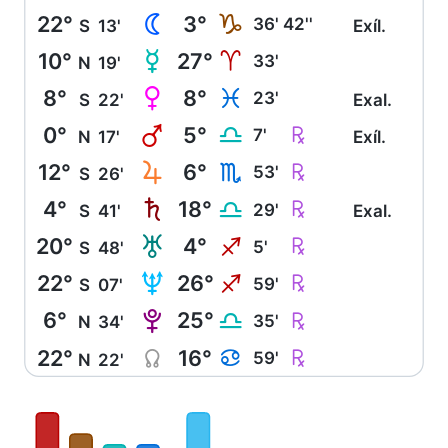
22°
3°
N
J
36' 42''
S
13'
Exíl.
10°
27°
O
A
33'
N
19'
8°
8°
P
L
23'
S
22'
Exal.
0°
5°
Q
Ç
G
7'
N
17'
Exíl.
12°
6°
R
Ç
H
53'
S
26'
4°
18°
S
Ç
G
29'
S
41'
Exal.
20°
4°
T
Ç
I
5'
S
48'
22°
26°
U
Ç
I
59'
S
07'
6°
25°
V
Ç
G
35'
N
34'
22°
16°
Y
Ç
D
59'
N
22'