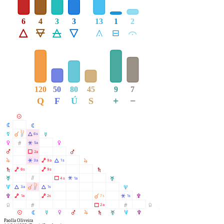
6
4
3
3
13
1
2
Á
Ë
Ô
Ê
Å
É
Ă
120
50
80
45
9
7
+
−
Q
F
Ú
S
M
N
N
3s
À
O
Á
6s
O
Ò
P
Ó
Â
5a
P
Q
Ã
2a
Q
R
R
Â
Ä
Á
3a
9a
1s
S
Ä
Ä
6s
9s
S
T
Ò
Ã
Â
4s
1a
T
7s
À
U
Á
Á
3a
1s
U
Ò
À
V
Ä
Ä
Â
1a
2s
7s
1s
V
Y
Ó
Ã
Ó
2a
Y
R
M
N
O
P
Q
S
T
U
V
Paolla Oliveira