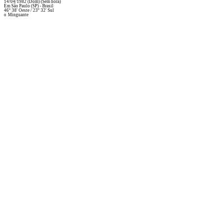
14/04/1982
(Dom)
(Sem hora)
Em
São Paulo (SP) - Brasil
46° 38' Oeste
/
23° 32' Sul
o
Minguante