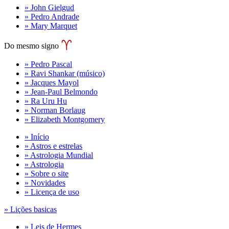
» John Gielgud
» Pedro Andrade
» Mary Marquet
Do mesmo signo
» Pedro Pascal
» Ravi Shankar (músico)
» Jacques Mayol
» Jean-Paul Belmondo
» Ra Uru Hu
» Norman Borlaug
» Elizabeth Montgomery
» Início
» Astros e estrelas
» Astrologia Mundial
» Astrologia
» Sobre o site
» Novidades
» Licença de uso
» Lições basicas
» Leis de Hermes