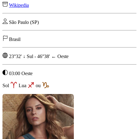
Wikipedia
São Paulo (SP)
Brasil
23°32'
↓
Sul
-
46°38'
←
Oeste
03:00 Oeste
Sol
Lua
ou