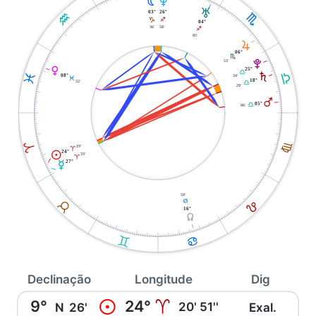
U
N
T
26°
03°
K
H
I
J
04°
58'
36'
I
05'
R
06°
H
V
53'
P
25°
G
S
G
L
08°
34'
L
18°
22'
G
29'
Q
05°
G
06'
F
A
19'
A
M
24°
33'
A
27°
O
59'
E
D
B
16°
Y
C
D
Declinação
Longitude
Dig
9°
24°
M
A
20' 51''
N
26'
Exal.