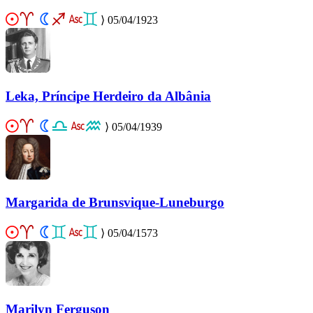
⟩
05/04/1923
Leka, Príncipe Herdeiro da Albânia
⟩
05/04/1939
Margarida de Brunsvique-Luneburgo
⟩
05/04/1573
Marilyn Ferguson