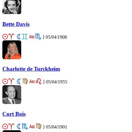
Bette Davis
⟩
05/04/1908
Charlotte de Turckheim
⟩
05/04/1955
Curt Bois
⟩
05/04/1901