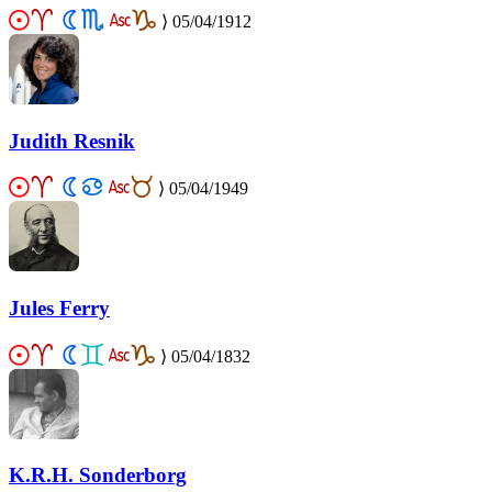
⟩
05/04/1912
Judith Resnik
⟩
05/04/1949
Jules Ferry
⟩
05/04/1832
K.R.H. Sonderborg