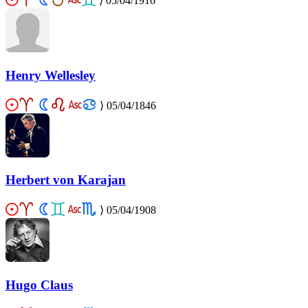
⟩
05/04/1916
Henry Wellesley
⟩
05/04/1846
Herbert von Karajan
⟩
05/04/1908
Hugo Claus