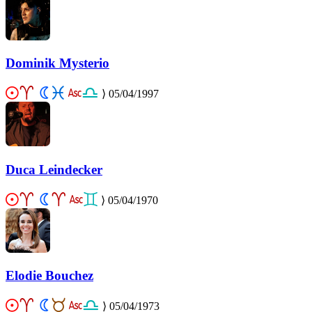
Dominik Mysterio
⟩
05/04/1997
Duca Leindecker
⟩
05/04/1970
Elodie Bouchez
⟩
05/04/1973