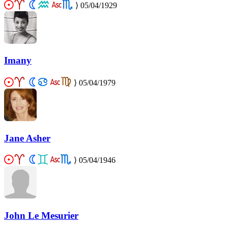
⟩
05/04/1929
Imany
⟩
05/04/1979
Jane Asher
⟩
05/04/1946
John Le Mesurier