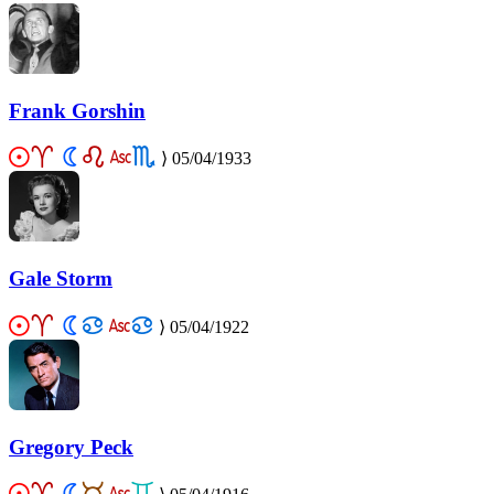
Frank Gorshin
⟩
05/04/1933
Gale Storm
⟩
05/04/1922
Gregory Peck