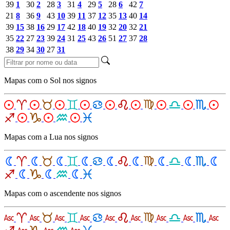
39
1
30
2
28
3
31
4
29
5
28
6
42
7
21
8
36
9
43
10
39
11
37
12
35
13
40
14
39
15
38
16
29
17
42
18
40
19
32
20
32
21
35
22
27
23
39
24
31
25
43
26
51
27
37
28
38
29
34
30
27
31
Mapas com o Sol nos signos
Mapas com a Lua nos signos
Mapas com o ascendente nos signos