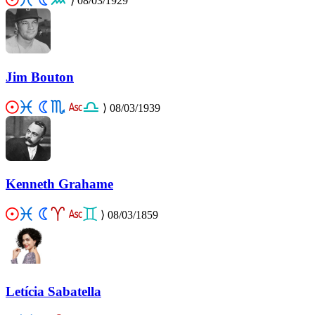
⟩
08/03/1929
Jim Bouton
⟩
08/03/1939
Kenneth Grahame
⟩
08/03/1859
Letícia Sabatella