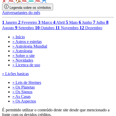
Legenda sobre os símbolos
Aniversariantes do mês
1
2
3
4
5
6
7
8
Janeiro
Fevereiro
Março
Abril
Maio
Junho
Julho
9
10
11
12
Agosto
Setembro
Outubro
Novembro
Dezembro
» Início
» Astros e estrelas
» Astrologia Mundial
» Astrologia
» Sobre o site
» Novidades
» Licença de uso
» Lições basicas
» Leis de Hermes
» Os Planetas
» Os Signos
» As Casas
» Os Aspectos
É permitido utilizar o conteúdo deste site desde que mencionado a
fonte com os devidos créditos.