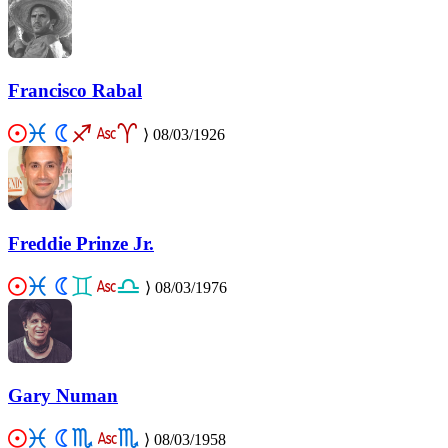
Francisco Rabal
⟩
08/03/1926
Freddie Prinze Jr.
⟩
08/03/1976
Gary Numan
⟩
08/03/1958