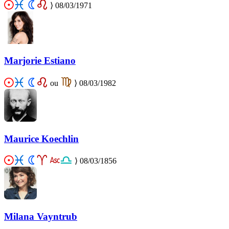
⟩
08/03/1971
Marjorie Estiano
ou
⟩
08/03/1982
Maurice Koechlin
⟩
08/03/1856
Milana Vayntrub