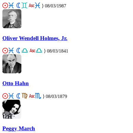
⟩
08/03/1987
Oliver Wendell Holmes, Jr.
⟩
08/03/1841
Otto Hahn
⟩
08/03/1879
Peggy March