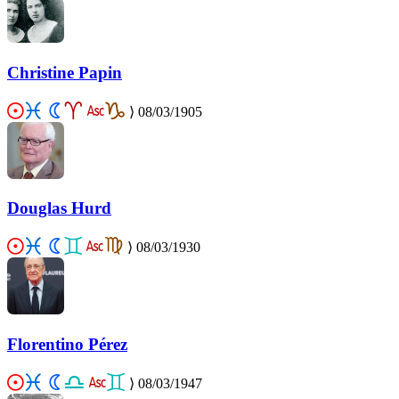
Christine Papin
⟩
08/03/1905
Douglas Hurd
⟩
08/03/1930
Florentino Pérez
⟩
08/03/1947