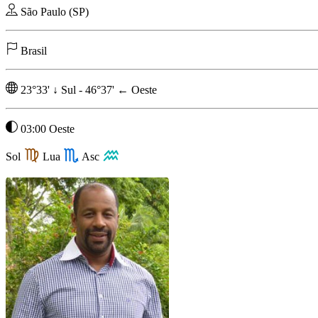
São Paulo (SP)
Brasil
23°33'
↓
Sul
-
46°37'
←
Oeste
03:00 Oeste
Sol
Lua
Asc