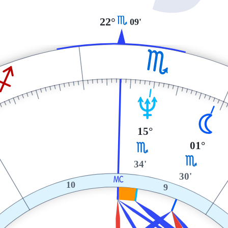
H
22°
09'
H
I
U
N
15°
01°
H
H
34'
30'
X
10
9