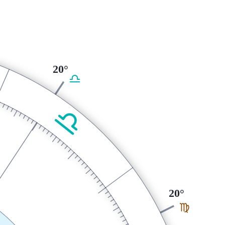
20°
G
G
20°
F