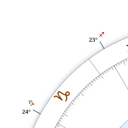
I
23°
J
J
24°