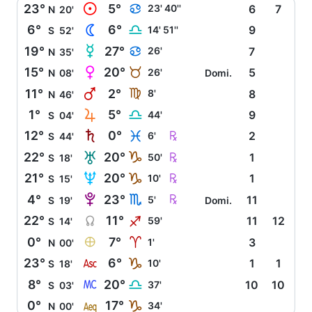
M
23°
5°
D
23' 40''
6
7
N
20'
N
6°
6°
G
14' 51''
9
S
52'
O
19°
27°
D
26'
7
N
35'
P
15°
20°
B
26'
5
N
08'
Domi.
Q
11°
2°
F
8'
8
N
46'
R
1°
5°
G
44'
9
S
04'
S
Ç
12°
0°
L
6'
2
S
44'
T
Ç
22°
20°
J
50'
1
S
18'
U
Ç
21°
20°
J
10'
1
S
15'
V
Ç
4°
23°
H
5'
11
S
19'
Domi.
Y
22°
11°
I
59'
11
12
S
14'
È
0°
7°
A
1'
3
N
00'
W
23°
6°
J
10'
1
1
S
18'
X
8°
20°
G
37'
10
10
S
03'
l
0°
17°
J
34'
N
00'