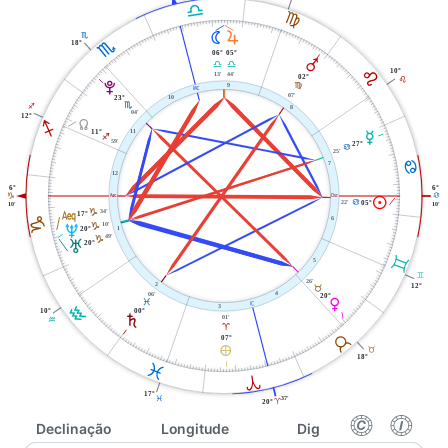
G
F
N
R
H
H
18°
06°
05°
Q
G
G
E
10°
13'
44'
02°
E
V
9
F
X
07'
23°
10
H
I
8
04'
12°
Y
I
11
11°
O
I
59'
27°
D
25'
D
7
12
6°
6°
W
i
J
D
M
22'
D
05°
10'
10'
l
34'
J
17°
6
J
10'
J
U
20°
1
49'
J
T
20°
C
5
C
26'
2
12°
B
06'
4
20°
P
L
j
K
3
10°
00°
S
01'
K
A
B
07°
È
B
18°
L
A
17°
L
37'
A
20°
f
g
Declinação
Longitude
Dig