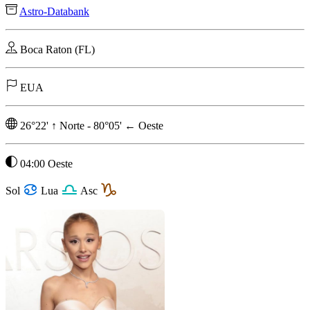
Astro-Databank
Boca Raton (FL)
EUA
26°22'
↑
Norte
-
80°05'
←
Oeste
04:00 Oeste
Sol
Lua
Asc