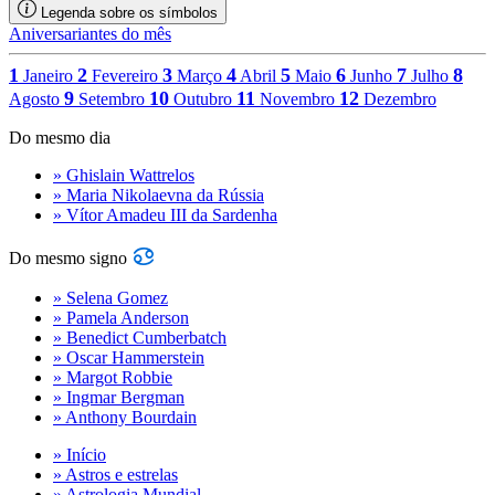
Legenda sobre os símbolos
Aniversariantes do mês
1
2
3
4
5
6
7
8
Janeiro
Fevereiro
Março
Abril
Maio
Junho
Julho
9
10
11
12
Agosto
Setembro
Outubro
Novembro
Dezembro
Do mesmo dia
» Ghislain Wattrelos
» Maria Nikolaevna da Rússia
» Vítor Amadeu III da Sardenha
Do mesmo signo
» Selena Gomez
» Pamela Anderson
» Benedict Cumberbatch
» Oscar Hammerstein
» Margot Robbie
» Ingmar Bergman
» Anthony Bourdain
» Início
» Astros e estrelas
» Astrologia Mundial