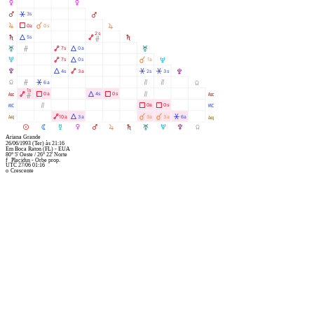
P
P
Q
Â
3s
Q
R
Ã
À
0a
0s
R
2s
S
Á
Ä
5s
S
Ó
T
Ó
Ä
Á
7s
0a
T
U
Ä
Á
À
7s
0s
1a
U
V
Á
Ä
Â
Â
4s
3a
2s
3s
V
Y
Ó
Â
Ò
Ò
6a
Y
1s
W
Ä
Ã
Á
Ã
Ò
0a
4s
0s
W
Ó
X
Ò
Ã
Ã
0a
0s
X
l
Ä
Á
À
À
Â
10a
3a
3a
3a
6a
l
M
N
O
P
Q
R
S
T
U
V
Y
Ariana Grande
26/06/1993
(Ter)
às
21:16
Em
Boca Raton (FL) - EUA
80° 5' Oeste
/
26° 22' Norte
f
Placidus - Orbe prop.
UTC 27/06 01:16
o
Crescente