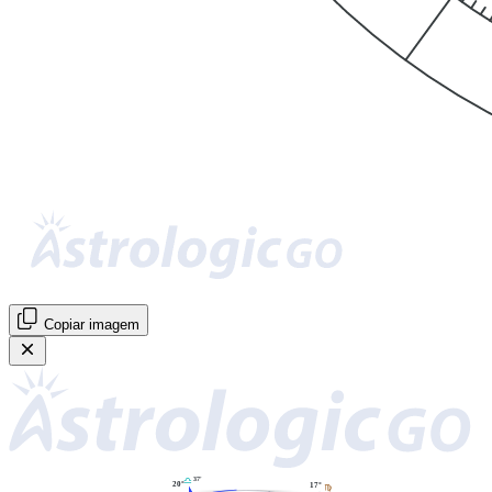
Copiar imagem
37'
G
20°
17°
F