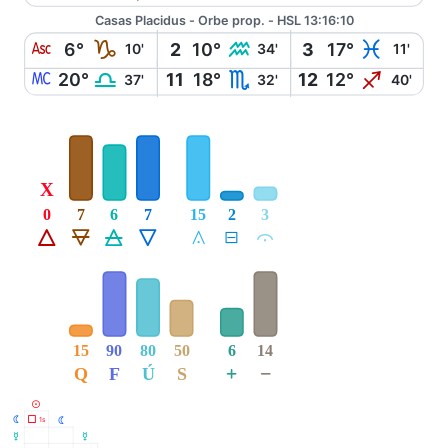
Casas Placidus - Orbe prop. - HSL 13:16:10
W
J
K
L
6°
2
10°
3
17°
10'
34'
11'
X
G
H
I
20°
11
18°
12
12°
37'
32'
40'
X
0
7
6
7
15
2
3
Á
Ë
Ô
Ê
Å
É
Ă
15
90
80
50
6
14
+
−
Q
F
Ú
S
M
N
Ã
1s
N
O
O