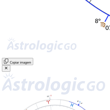
Copiar imagem
A
12°
A
8°
L
L
07'