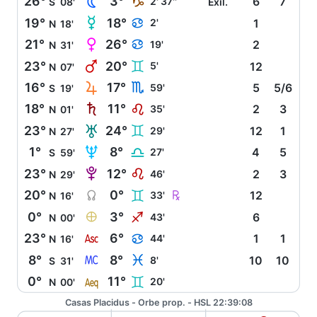
N
26°
3°
J
2' 37''
6
7
S
08'
Exíl.
O
19°
18°
D
2'
1
N
18'
P
21°
26°
D
19'
2
N
31'
Q
23°
20°
C
5'
12
N
07'
R
16°
17°
H
59'
5
5/6
S
19'
S
18°
11°
E
35'
2
3
N
01'
T
23°
24°
C
29'
12
1
N
27'
U
1°
8°
G
27'
4
5
S
59'
V
23°
12°
E
46'
2
3
N
29'
Y
Ç
20°
0°
C
33'
12
N
16'
È
0°
3°
I
43'
6
N
00'
W
23°
6°
D
44'
1
1
N
16'
X
8°
8°
L
8'
10
10
S
31'
l
0°
11°
C
20'
N
00'
Casas Placidus - Orbe prop. - HSL 22:39:08