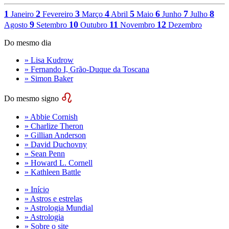
1
2
3
4
5
6
7
8
Janeiro
Fevereiro
Março
Abril
Maio
Junho
Julho
9
10
11
12
Agosto
Setembro
Outubro
Novembro
Dezembro
Do mesmo dia
» Lisa Kudrow
» Fernando I, Grão-Duque da Toscana
» Simon Baker
Do mesmo signo
» Abbie Cornish
» Charlize Theron
» Gillian Anderson
» David Duchovny
» Sean Penn
» Howard L. Cornell
» Kathleen Battle
» Início
» Astros e estrelas
» Astrologia Mundial
» Astrologia
» Sobre o site