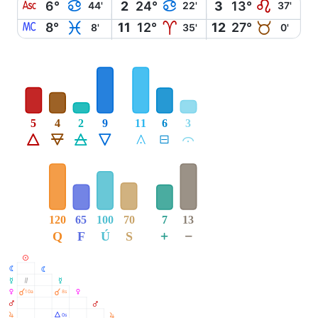
W
D
D
E
6°
2
24°
3
13°
44'
22'
37'
X
L
A
B
8°
11
12°
12
27°
8'
35'
0'
5
4
2
9
11
6
3
Á
Ë
Ô
Ê
Å
É
Ă
120
65
100
70
7
13
+
−
Q
F
Ú
S
M
N
N
O
Ò
O
P
À
À
10a
8s
P
Q
Q
R
Á
0s
R