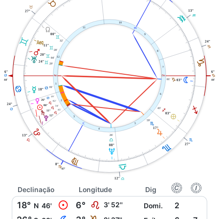
B
B
13°
27°
K
K
10
Y
X
11
00°
9
C
C
l
32'
24°
11°
J
C
Q
20'
8
20°
C
T
12
04'
J
24°
C
29'
7
6°
6°
W
i
D
J
N
01'
J
03°
44'
44'
1
D
01'
O
D
18°
6
19'
D
P
26°
2
02'
E
24°
06°
M
34'
I
43'
E
D
45'
I
11°
S
E
03°
È
12°
3
V
59'
j
5
H
17°
E
4
R
26'
13°
H
G
E
27°
H
08°
U
F
G
8°
F
07'
12°
G
f
g
Declinação
Longitude
Dig
M
18°
6°
E
3' 52''
2
N
46'
Domi.