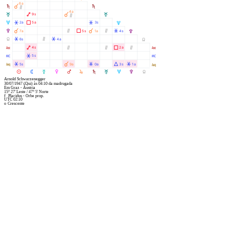
6a
S
À
S
Ò
4a
T
Ä
À
9s
T
Ò
U
Â
Ã
Â
2a
5a
3s
U
V
À
Ò
Ã
À
Ò
Â
7a
5s
1a
4s
V
Y
Â
Ò
Â
6s
4a
Y
W
Ä
Ò
Ò
Ã
Ò
4s
2a
W
X
Â
5s
X
l
Â
À
Â
Á
Â
5s
9a
0a
3s
1a
l
M
N
O
P
Q
R
S
T
U
V
Y
Arnold Schwarzenegger
30/07/1947
(Qui)
às
04:10
da madrugada
Graz - Áustria
Em
15° 27' Leste
/
47° 5' Norte
f
Placidus - Orbe prop.
UTC 02:10
o
Crescente