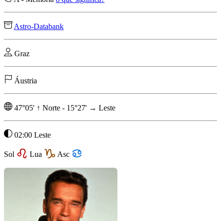
Astro-Databank
Graz
Áustria
47°05'
↑
Norte
-
15°27'
→
Leste
02:00 Leste
Sol
Lua
Asc