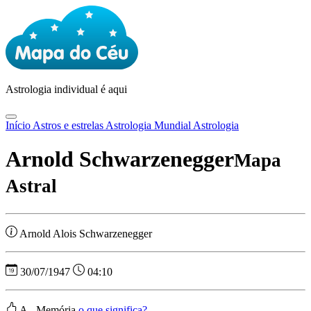
Astrologia
individual é aqui
Início
Astros e estrelas
Astrologia Mundial
Astrologia
Arnold Schwarzenegger
Mapa
Astral
Arnold Alois Schwarzenegger
30/07/1947
04:10
A - Memória
o que significa?