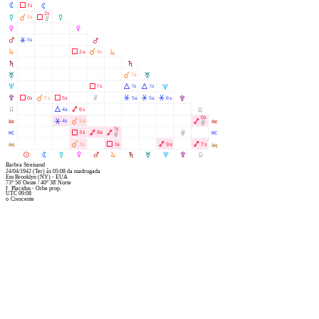
N
Ã
7s
N
2s
O
À
Ã
5s
O
Ò
P
P
Q
Â
5s
Q
R
Ã
À
2a
9s
R
S
S
T
À
1a
T
U
Ã
Á
Á
1s
1s
1s
U
V
Ã
À
Ã
Ò
Â
Â
Â
0s
7s
5s
5a
5a
6s
V
Y
Á
Ä
4a
6s
Y
0s
W
Â
À
Ä
4s
5a
W
Ó
1s
X
Ã
Ä
Ä
Ó
3s
8a
X
Ó
l
À
Ã
Ä
Ä
1s
1a
9a
7s
l
M
N
O
P
Q
R
S
T
U
V
Y
Barbra Streisand
24/04/1942
(Ter)
às
05:08
da madrugada
Em
Brooklyn (NY) - EUA
73° 56' Oeste
/
40° 38' Norte
f
Placidus - Orbe prop.
UTC 09:08
o
Crescente