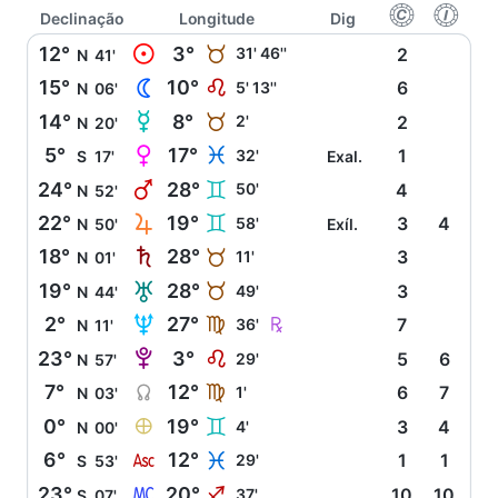
f
g
Declinação
Longitude
Dig
M
12°
3°
B
31' 46''
2
N
41'
N
15°
10°
E
5' 13''
6
N
06'
O
14°
8°
B
2'
2
N
20'
P
5°
17°
L
32'
1
S
17'
Exal.
Q
24°
28°
C
50'
4
N
52'
R
22°
19°
C
58'
3
4
N
50'
Exíl.
S
18°
28°
B
11'
3
N
01'
T
19°
28°
B
49'
3
N
44'
U
Ç
2°
27°
F
36'
7
N
11'
V
23°
3°
E
29'
5
6
N
57'
Y
7°
12°
F
1'
6
7
N
03'
È
0°
19°
C
4'
3
4
N
00'
W
6°
12°
L
29'
1
1
S
53'
X
23°
20°
I
37'
10
10
S
07'