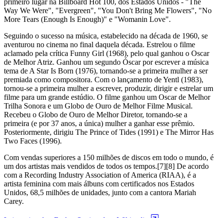
primeiro lugar na Billboard Hot 100, dos Estados Unidos - "The
Way We Were", "Evergreen", "You Don't Bring Me Flowers", "No
More Tears (Enough Is Enough)" e "Womanin Love".
Seguindo o sucesso na música, estabelecido na década de 1960, se
aventurou no cinema no final daquela década. Estrelou o filme
aclamado pela crítica Funny Girl (1968), pelo qual ganhou o Oscar
de Melhor Atriz. Ganhou um segundo Óscar por escrever a música
tema de A Star Is Born (1976), tornando-se a primeira mulher a ser
premiada como compositora. Com o lançamento de Yentl (1983),
tornou-se a primeira mulher a escrever, produzir, dirigir e estrelar um
filme para um grande estúdio. O filme ganhou um Oscar de Melhor
Trilha Sonora e um Globo de Ouro de Melhor Filme Musical.
Recebeu o Globo de Ouro de Melhor Diretor, tornando-se a
primeira (e por 37 anos, a única) mulher a ganhar esse prêmio.
Posteriormente, dirigiu The Prince of Tides (1991) e The Mirror Has
Two Faces (1996).
Com vendas superiores a 150 milhões de discos em todo o mundo, é
um dos artistas mais vendidos de todos os tempos.[7][8] De acordo
com a Recording Industry Association of America (RIAA), é a
artista feminina com mais álbuns com certificados nos Estados
Unidos, 68,5 milhões de unidades, junto com a cantora Mariah
Carey.