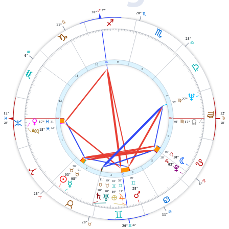
37'
I
20°
28°
H
I
J
11°
H
J
28°
G
K
6°
X
9
G
10
8
K
11
U
7
27°
F
12
35'
F
12°
12°
W
i
L
F
P
Y
L
31'
01'
L
F
17°
12°
28'
28'
l
53'
L
18°
6
1
05'
E
10°
28'
N
E
E
5
03°
V
30'
A
2
01'
B
4
B
j
03°
3
M
49'
08°
11'
49'
58'
03'
E
O
C
6°
B
B
C
C
28°
28°
28°
19°
19°
Q
28°
S
T
R
È
D
A
B
D
C
11°
28°
B
37'
C
20°