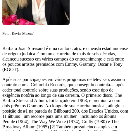
Foto: Kevin Mazur/
Barbara Joan Streisand é uma cantora, atriz e cineasta estadunidense
de origem judaica. Com uma carreira de mais de seis décadas,
alcançou sucesso em vários campos do entretenimento e está entre
os poucos artistas premiados com Emmy, Grammy, Óscar e Tony
(EGOT).
Após suas participações em vários programas de televisão, assinou
contrato com a Columbia Records, que conseguiu contratá-la após
ceder total controle sobre suas produções, sendo esse tipo de
exigência notória ao longo de sua carreira. O primeiro disco, The
Barbra Streisand Album, foi lançado em 1963, e premiou-a com
dois prêmios Grammy. Ao longo de sua carreira musical, atingiu a
posição de #1 na parada da Billboard 200, dos Estados Unidos, com
11 álbuns - um recorde para uma mulher - incluindo os álbuns
People (1964), The Way We Were (1974), Guilty (1980) e The
Broadway Album (1985).[2] Também possui cinco singles em