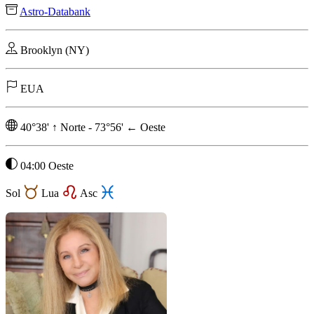
Astro-Databank
Brooklyn (NY)
EUA
40°38'
↑
Norte
-
73°56'
←
Oeste
04:00 Oeste
Sol
Lua
Asc