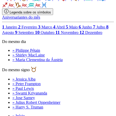
Legenda sobre os símbolos
Aniversariantes do mês
1
2
3
4
5
6
7
8
Janeiro
Fevereiro
Março
Abril
Maio
Junho
Julho
9
10
11
12
Agosto
Setembro
Outubro
Novembro
Dezembro
Do mesmo dia
» Philippe Pétain
» Shirley MacLaine
» Maria Clementina da Áustria
Do mesmo signo
» Jessica Alba
» Peter Frampton
» Paul Lewis
» Swami Kriyananda
» Jose Sarney
» Julius Robert Oppenheimer
» Harry S. Truman
» Início