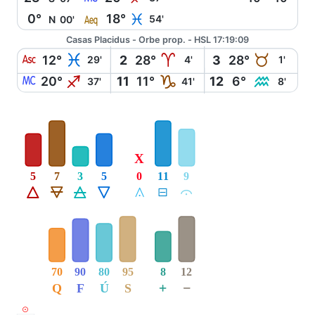
l
0°
18°
L
54'
N
00'
Casas Placidus - Orbe prop. - HSL 17:19:09
W
L
A
B
12°
2
28°
3
28°
29'
4'
1'
X
I
J
K
20°
11
11°
12
6°
37'
41'
8'
X
5
7
3
5
0
11
9
Á
Ë
Ô
Ê
Å
É
Ă
70
90
80
95
8
12
+
−
Q
F
Ú
S
M