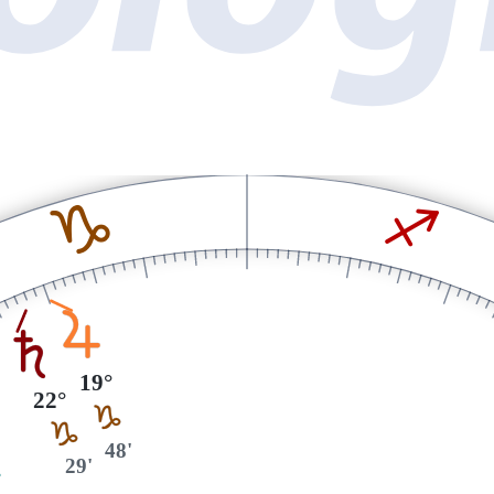
J
I
R
S
19°
22°
J
J
48'
29'
K