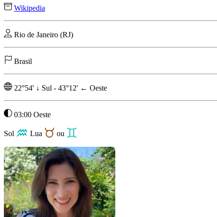
Wikipedia
Rio de Janeiro (RJ)
Brasil
22°54'
↓
Sul
-
43°12'
←
Oeste
03:00 Oeste
Sol
Lua
ou