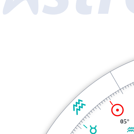
K
M
05°
O