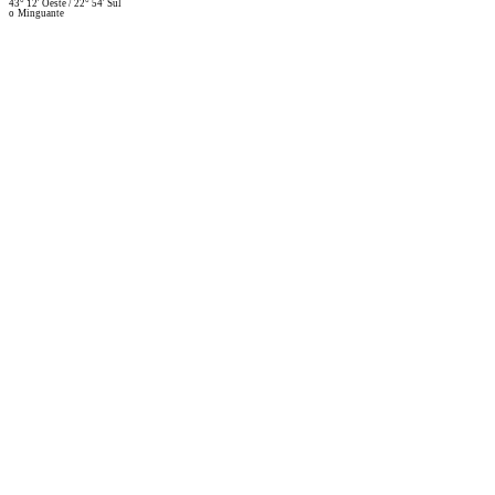
43° 12' Oeste
/
22° 54' Sul
o
Minguante