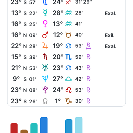
23°
24°
N
I
31' 29''
S
57'
13°
28°
O
K
28'
S
22'
Exal.
16°
13°
P
K
41'
S
25'
16°
12°
Q
B
40'
N
09'
Exíl.
22°
19°
R
m
D
53'
N
28'
Exal.
15°
20°
S
Ç
H
59'
S
39'
21°
23°
T
Ç
D
43'
N
53'
9°
27°
U
Ç
G
42'
S
01'
23°
24°
V
Ç
E
53'
N
08'
23°
1°
Y
Ç
J
30'
S
26'