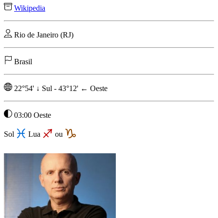
Wikipedia
Rio de Janeiro (RJ)
Brasil
22°54'
↓
Sul
-
43°12'
←
Oeste
03:00 Oeste
Sol
Lua
ou