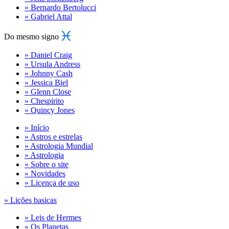
» Bernardo Bertolucci
» Gabriel Attal
Do mesmo signo
» Daniel Craig
» Ursula Andress
» Johnny Cash
» Jessica Biel
» Glenn Close
» Chespirito
» Quincy Jones
» Início
» Astros e estrelas
» Astrologia Mundial
» Astrologia
» Sobre o site
» Novidades
» Licença de uso
» Lições basicas
» Leis de Hermes
» Os Planetas