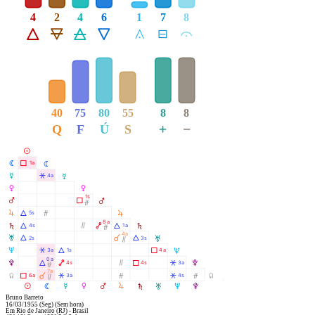
4
2
4
6
1
7
8
Á
Ë
Ô
Ê
Å
É
Ă
40
75
80
55
8
8
+
−
Q
F
Ú
S
M
N
Ã
1a
N
O
Â
4a
O
P
P
1s
Q
Ã
Q
Ó
R
R
Á
Ó
5s
8a
S
Á
Ò
Ä
Á
4s
1a
S
Ó
4a
À
T
Á
Á
2s
3s
T
Ò
U
Â
Á
Ã
3a
1s
4a
U
0a
V
Á
Ä
Ò
Ã
Â
4s
4s
3a
V
Ó
7a
À
Y
Ã
Â
Ó
Â
Ó
6a
3a
4s
Y
Ò
R
M
N
O
P
Q
S
T
U
V
Bruno Barreto
16/03/1955
(Seg)
(Sem hora)
Em
Rio de Janeiro (RJ) - Brasil