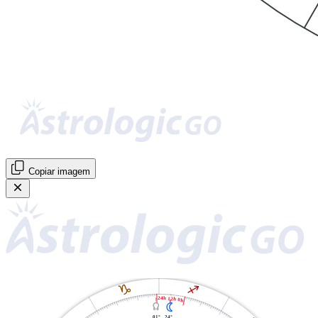
Copiar imagem
J
I
24h 12h 0h
Y
N
01°
24°