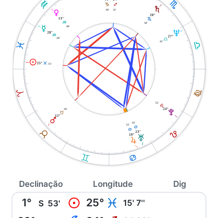
K
H
J
I
S
30'
31'
P
20°
13°
H
K
58'
40'
O
U
28°
K
27°
28'
G
41'
G
L
M
25°
L
15'
F
A
52'
E
24°
39'
V
B
12°
Q
42'
52'
D
D
E
B
23°
19°
T
R
C
D
Declinação
Longitude
Dig
1°
25°
M
L
15' 7''
S
53'