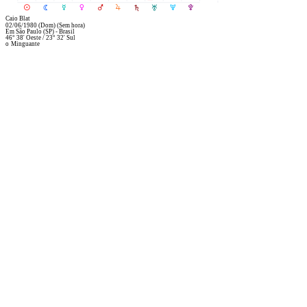
R
M
N
O
P
Q
S
T
U
V
Caio Blat
02/06/1980
(Dom)
(Sem hora)
Em
São Paulo (SP) - Brasil
46° 38' Oeste
/
23° 32' Sul
o
Minguante