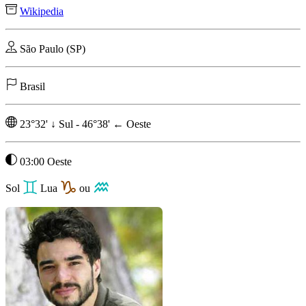
Wikipedia
São Paulo (SP)
Brasil
23°32'
↓
Sul
-
46°38'
←
Oeste
03:00 Oeste
Sol
Lua
ou