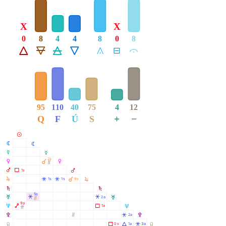
X
X
0
8
4
4
8
0
8
Á
Ë
Ô
Ê
Å
É
Ă
95
110
40
75
4
12
+
−
Q
F
Ú
S
M
N
N
O
O
2s
À
P
P
Ò
Q
Ã
1s
Q
R
À
R
Â
Â
1s
1s
9s
S
S
5s
T
Â
Â
2a
T
Ò
9a
U
Ä
Ã
1a
U
Ó
V
Ò
Â
2a
V
Y
Ã
Á
Â
0s
1a
3a
Y