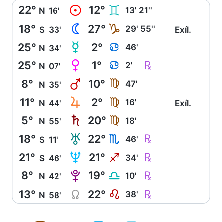
22°
12°
M
C
13' 21''
N
16'
18°
27°
N
J
29' 55''
S
33'
Exíl.
25°
2°
O
D
46'
N
34'
25°
1°
P
Ç
D
2'
N
07'
8°
10°
Q
F
47'
N
35'
11°
2°
R
F
16'
N
44'
Exíl.
5°
20°
S
F
18'
N
55'
18°
22°
T
Ç
H
46'
S
11'
21°
21°
U
Ç
I
34'
S
46'
8°
19°
V
Ç
G
10'
N
42'
13°
22°
Y
Ç
E
38'
N
58'