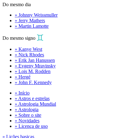
Do mesmo dia
» Johnny Weissmuller
» Jerry Mathers
» Martin Lamotte
Do mesmo signo
» Kanye West
» Nick Rhodes
» Erik Jan Hanussen
» Evgeny Mravinsky
» Lois M. Rodden
» Hergé
» John F. Kennedy
» Início
» Astros e estrelas
» Astrologia Mundial
» Astrologia
» Sobre o site
» Novidades
» Licença de uso
» Lições basicas