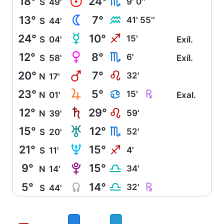
18°
24°
M
H
9' 0''
S
49'
13°
7°
N
K
41' 55''
S
44'
24°
10°
O
I
15'
S
04'
Exíl.
12°
8°
P
H
6'
S
58'
Exíl.
20°
7°
Q
E
32'
N
17'
23°
5°
R
Ç
D
15'
N
01'
Exal.
12°
29°
S
E
59'
N
39'
15°
12°
T
H
52'
S
20'
21°
15°
U
I
4'
S
11'
9°
15°
V
G
34'
N
14'
5°
14°
Y
Ç
G
32'
S
44'