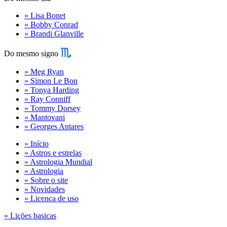
» Lisa Bonet
» Bobby Conrad
» Brandi Glanville
Do mesmo signo
» Meg Ryan
» Simon Le Bon
» Tonya Harding
» Ray Conniff
» Tommy Dorsey
» Mantovani
» Georges Antares
» Início
» Astros e estrelas
» Astrologia Mundial
» Astrologia
» Sobre o site
» Novidades
» Licença de uso
» Lições basicas