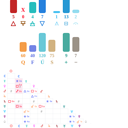
X
5
0
4
7
1
13
2
Á
Ë
Ô
Ê
Å
É
Ă
60
40
120
75
9
7
+
−
Q
F
Ú
S
M
N
N
O
Â
3a
O
0a
P
Ã
P
Ò
Q
Ó
Ä
Á
Ã
0s
3s
1s
Q
R
R
Á
3s
S
Ã
Ó
Ó
Â
6a
5a
S
À
T
Ã
Ã
5a
5a
5a
T
À
U
Ó
5a
U
V
Â
Â
5a
1a
V
À
Y
Â
Â
4a
1s
1s
Y
R
M
N
O
P
Q
S
T
U
V