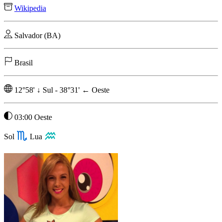
Wikipedia
Salvador (BA)
Brasil
12°58'
↓
Sul
-
38°31'
←
Oeste
03:00 Oeste
Sol
Lua