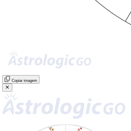
Copiar imagem
J
I