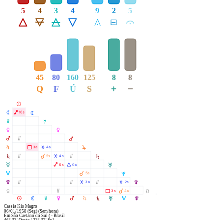
5
4
3
4
9
2
5
Á
Ë
Ô
Ê
Å
É
Ă
45
80
160
125
8
8
+
−
Q
F
Ú
S
M
N
Ä
10s
N
O
O
P
P
Q
Ò
Q
R
R
Ã
Â
3a
4a
À
S
Ò
Â
Ò
5s
4s
S
T
Ä
Á
6s
0a
T
À
U
5a
U
V
Ó
Ó
Â
Ó
Â
3a
2s
V
À
Y
Ò
Ã
3s
4a
Y
R
M
N
O
P
Q
S
T
U
V
Cassia Kis Magro
06/01/1958
(Seg)
(Sem hora)
Em
São Caetano do Sul ( - Brasil