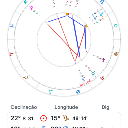
K
H
15°
10°
I
I
J
I
21'
04'
48'
07'
P
Y
16°
U
08°
K
H
15'
04°
R
03'
H
31'
29°
G
16'
G
L
F
A
03'
F
02°
V
35'
E
10°
11'
T
D
E
B
26°
N
24h 12h 0h
C
D
Declinação
Longitude
Dig
22°
15°
M
J
48' 14''
S
31'