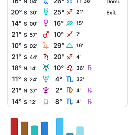
16°
26°
N
D
11' 38''
N
04'
Domi.
20°
25°
O
I
21'
S
30'
Exíl.
14°
16°
P
K
15'
S
00'
21°
10°
Q
I
7'
S
57'
10°
29°
R
G
16'
S
02'
21°
20°
S
I
4'
S
44'
18°
10°
T
Ç
E
36'
N
14'
11°
4°
U
H
32'
S
24'
21°
2°
V
Ç
F
4'
N
37'
14°
8°
Y
Ç
H
4'
S
12'