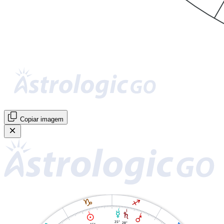
Copiar imagem
J
I
O
S
M
Q
25°
20°