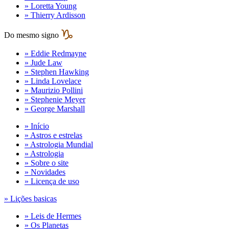
» Loretta Young
» Thierry Ardisson
Do mesmo signo
» Eddie Redmayne
» Jude Law
» Stephen Hawking
» Linda Lovelace
» Maurizio Pollini
» Stephenie Meyer
» George Marshall
» Início
» Astros e estrelas
» Astrologia Mundial
» Astrologia
» Sobre o site
» Novidades
» Licença de uso
» Lições basicas
» Leis de Hermes
» Os Planetas