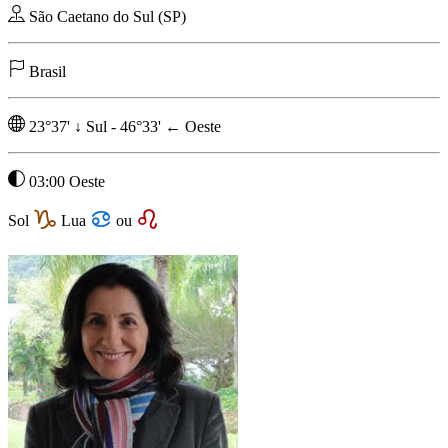
São Caetano do Sul (SP)
Brasil
23°37'
↓
Sul
-
46°33'
←
Oeste
03:00 Oeste
Sol
Lua
ou